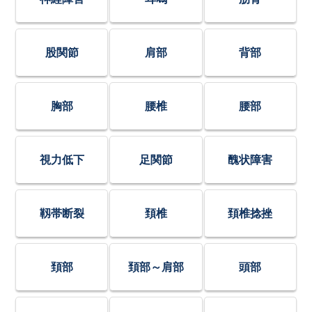
股関節
肩部
背部
胸部
腰椎
腰部
視力低下
足関節
醜状障害
靱帯断裂
頚椎
頚椎捻挫
頚部
頚部～肩部
頭部