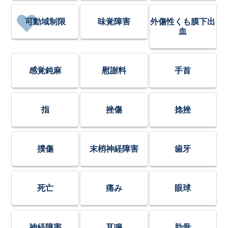
可動域制限
味覚障害
外傷性くも膜下出
血
感覚鈍麻
慰謝料
手首
指
挫傷
捻挫
撲傷
末梢神経障害
歯牙
死亡
痛み
眼球
神経障害
耳鳴
肋骨