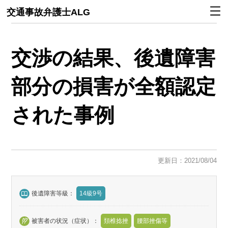
交通事故弁護士ALG
交渉の結果、後遺障害
部分の損害が全額認定
された事例
更新日：2021/08/04
後遺障害等級：
14級9号
被害者の状況（症状）：
頚椎捻挫
腰部挫傷等