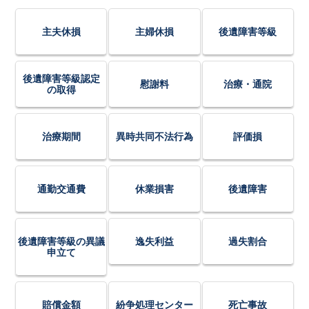
主夫休損
主婦休損
後遺障害等級
後遺障害等級認定
慰謝料
治療・通院
の取得
治療期間
異時共同不法行為
評価損
通勤交通費
休業損害
後遺障害
後遺障害等級の異議
逸失利益
過失割合
申立て
賠償金額
紛争処理センター
死亡事故