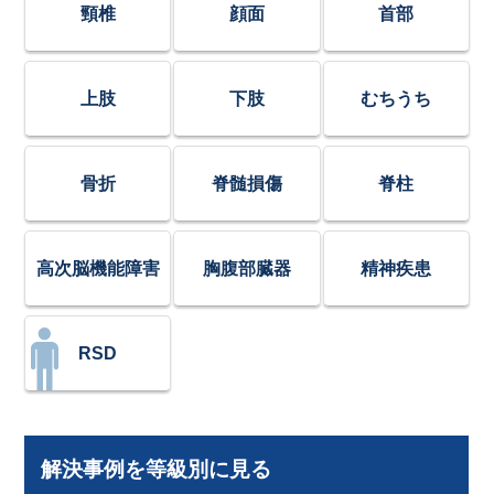
頸椎
顔面
首部
上肢
下肢
むちうち
骨折
脊髄損傷
脊柱
高次脳機能障害
胸腹部臓器
精神疾患
RSD
解決事例を等級別に見る