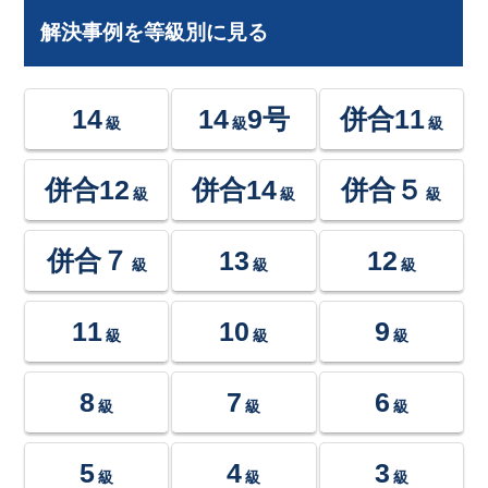
解決事例を等級別に見る
14
14
9号
併合11
級
級
級
併合12
併合14
併合５
級
級
級
併合７
13
12
級
級
級
11
10
9
級
級
級
8
7
6
級
級
級
5
4
3
級
級
級