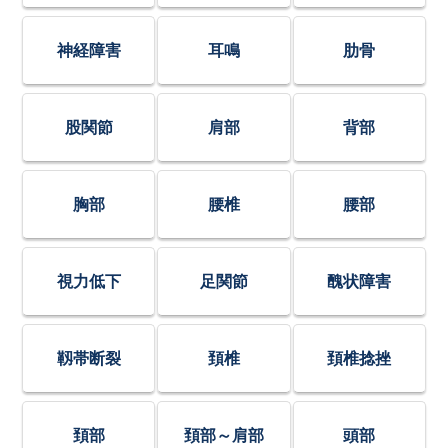
神経障害
耳鳴
肋骨
股関節
肩部
背部
胸部
腰椎
腰部
視力低下
足関節
醜状障害
靱帯断裂
頚椎
頚椎捻挫
頚部
頚部～肩部
頭部