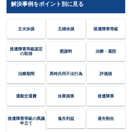
解決事例をポイント別に見る
主夫休損
主婦休損
後遺障害等級
後遺障害等級認定
慰謝料
治療・通院
の取得
治療期間
異時共同不法行為
評価損
通勤交通費
休業損害
後遺障害
後遺障害等級の異議
逸失利益
過失割合
申立て