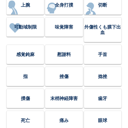
上腕
全身打撲
切断
可動域制限
味覚障害
外傷性くも膜下出
血
感覚鈍麻
慰謝料
手首
指
挫傷
捻挫
撲傷
末梢神経障害
歯牙
死亡
痛み
眼球