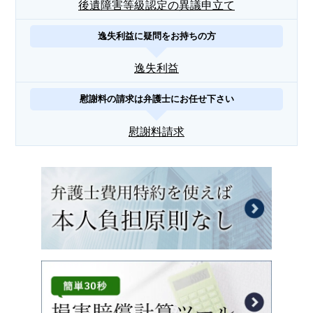
後遺障害等級認定の異議申立て
逸失利益に疑問をお持ちの方
逸失利益
慰謝料の請求は弁護士にお任せ下さい
慰謝料請求