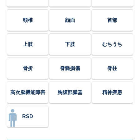
頸椎
顔面
首部
上肢
下肢
むちうち
骨折
脊髄損傷
脊柱
高次脳機能障害
胸腹部臓器
精神疾患
RSD