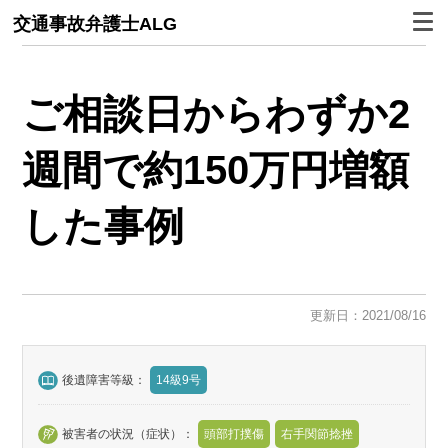
交通事故弁護士ALG
ご相談日からわずか2
週間で約150万円増額
した事例
更新日：2021/08/16
後遺障害等級：
14級9号
被害者の状況（症状）：
頭部打撲傷
右手関節捻挫