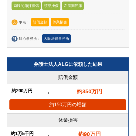
両膝関節打撲傷
頚部挫傷
左肩関節痛
争点：
賠償金額
休業損害
対応事務所：
大阪法律事務所
弁護士法人ALGに依頼した結果
賠償金額
約200万円
約350万円
→
約150万円の増額
休業損害
約1万5千円
約90万円
→