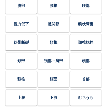
胸部
腰椎
腰部
視力低下
足関節
醜状障害
靱帯断裂
頚椎
頚椎捻挫
頚部
頚部～肩部
頭部
頸椎
顔面
首部
上肢
下肢
むちうち