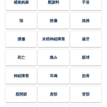
感覚鈍麻
慰謝料
手首
指
挫傷
捻挫
撲傷
末梢神経障害
歯牙
死亡
痛み
眼球
神経障害
耳鳴
肋骨
股関節
肩部
背部