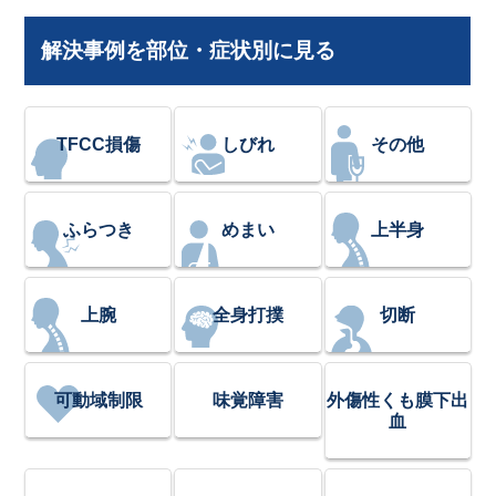
解決事例を部位・症状別に見る
TFCC損傷
しびれ
その他
ふらつき
めまい
上半身
上腕
全身打撲
切断
可動域制限
味覚障害
外傷性くも膜下出
血