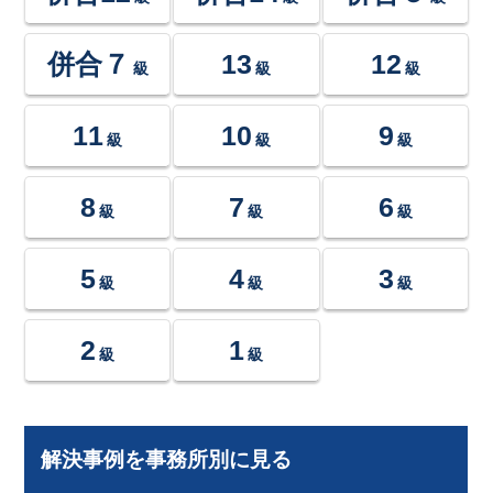
併合７
13
12
級
級
級
11
10
9
級
級
級
8
7
6
級
級
級
5
4
3
級
級
級
2
1
級
級
解決事例を事務所別に見る