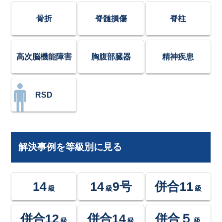
骨折
脊髄損傷
脊柱
高次脳機能障害
胸腹部臓器
精神疾患
RSD
解決事例を等級別に見る
14
14
9号
併合11
級
級
級
併合12
併合14
併合５
級
級
級