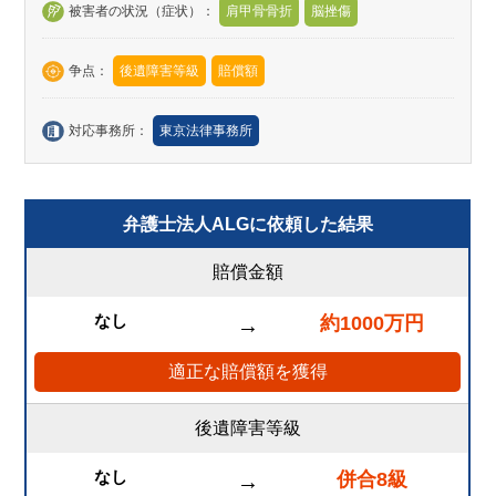
被害者の状況（症状）：
肩甲骨骨折
脳挫傷
争点：
後遺障害等級
賠償額
対応事務所：
東京法律事務所
弁護士法人ALGに依頼した結果
賠償金額
なし
約1000万円
→
適正な賠償額を獲得
後遺障害等級
なし
併合8級
→