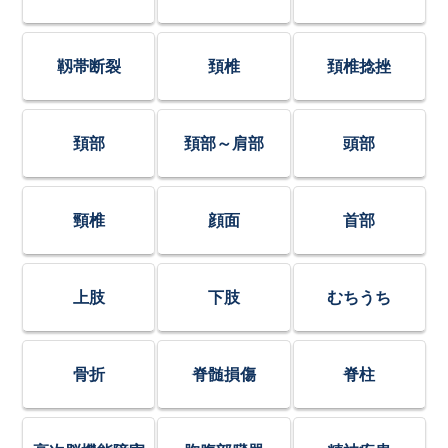
靱帯断裂
頚椎
頚椎捻挫
頚部
頚部～肩部
頭部
頸椎
顔面
首部
上肢
下肢
むちうち
骨折
脊髄損傷
脊柱