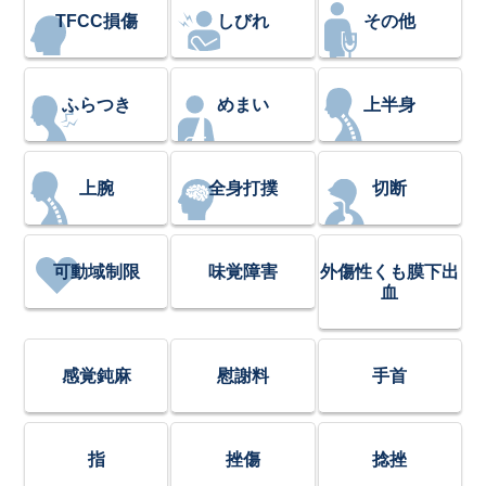
TFCC損傷
しびれ
その他
ふらつき
めまい
上半身
上腕
全身打撲
切断
可動域制限
味覚障害
外傷性くも膜下出
血
感覚鈍麻
慰謝料
手首
指
挫傷
捻挫