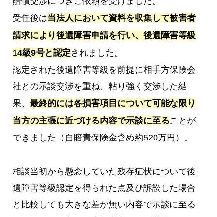
賠償交渉につきご依頼を受けました。
受任後は
当法人において資料を収集して被害者
請求により後遺障害申請を行い、後遺障害等級
14級9号と認定
されました。
認定された後遺障害等級を前提に相手方保険会
社との示談交渉を重ね、粘り強く交渉した結
果、
最終的には各損害項目について可能な限り
当方の主張に近づける内容で示談に至る
ことが
できました（自賠責保険金含め約520万円）。
相談当初から懸念していた残存症状について後
遺障害等級認定を得られた点及び訴訟した場合
と比較しても大きな差が無い内容で示談に至る