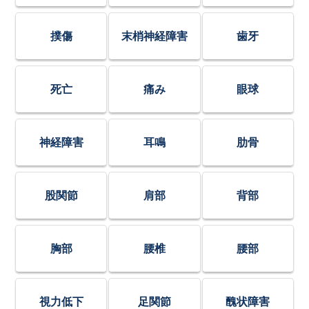
撲傷
末梢神経障害
歯牙
死亡
痛み
眼球
神経障害
耳鳴
肋骨
股関節
肩部
背部
胸部
腰椎
腰部
視力低下
足関節
醜状障害