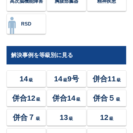
高次脳機能障害
胸腹部臓器
精神疾患
RSD
解決事例を等級別に見る
14
14
9号
併合11
級
級
級
併合12
併合14
併合５
級
級
級
併合７
13
12
級
級
級