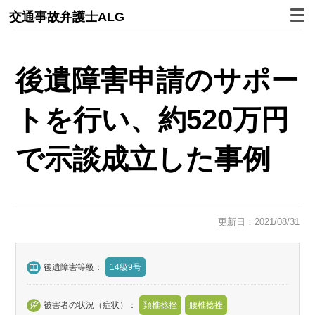
交通事故弁護士ALG
後遺障害申請のサポー
トを行い、約520万円
で示談成立した事例
更新日：2021/08/31
後遺障害等級：
14級9号
被害者の状況（症状）：
頚椎捻挫
腰椎捻挫