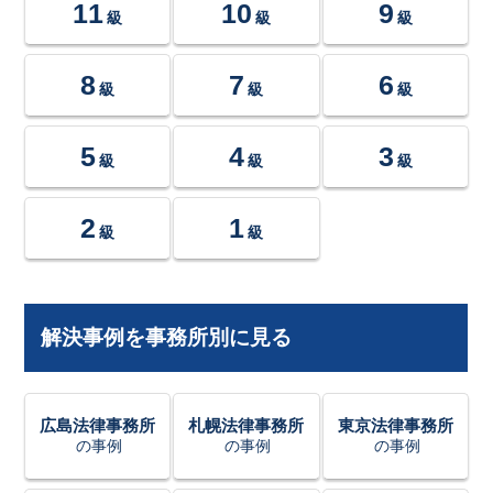
11
10
9
級
級
級
8
7
6
級
級
級
5
4
3
級
級
級
2
1
級
級
解決事例を事務所別に見る
広島法律事務所
札幌法律事務所
東京法律事務所
の事例
の事例
の事例