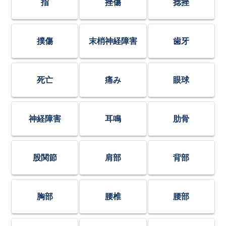
指
挫傷
捻挫
撲傷
末梢神経障害
歯牙
死亡
痛み
眼球
神経障害
耳鳴
肋骨
股関節
肩部
背部
胸部
腰椎
腰部