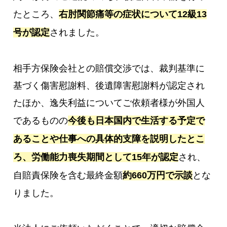
たところ、
右肘関節痛等の症状について12級13
号が認定
されました。
相手方保険会社との賠償交渉では、裁判基準に
基づく傷害慰謝料、後遺障害慰謝料が認定され
たほか、逸失利益についてご依頼者様が外国人
であるものの
今後も日本国内で生活する予定で
あることや仕事への具体的支障を説明したとこ
ろ、労働能力喪失期間として15年が認定
され、
自賠責保険を含む最終金額
約660万円で示談
とな
りました。