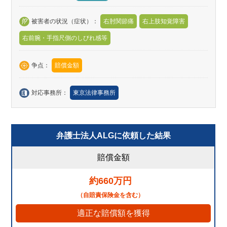
被害者の状況（症状）：
右肘関節痛
右上肢知覚障害
右前腕・手指尺側のしびれ感等
争点：
賠償金額
対応事務所：
東京法律事務所
弁護士法人ALGに依頼した結果
賠償金額
約660万円
（自賠責保険金を含む）
適正な賠償額を獲得