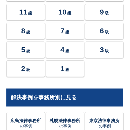
11
10
9
級
級
級
8
7
6
級
級
級
5
4
3
級
級
級
2
1
級
級
解決事例を事務所別に見る
広島法律事務所
札幌法律事務所
東京法律事務所
の事例
の事例
の事例