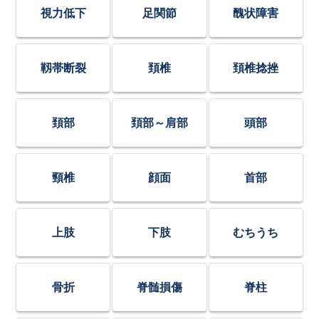
視力低下
足関節
醜状障害
靱帯断裂
頚椎
頚椎捻挫
頚部
頚部～肩部
頭部
頸椎
顔面
首部
上肢
下肢
むちうち
骨折
脊髄損傷
脊柱