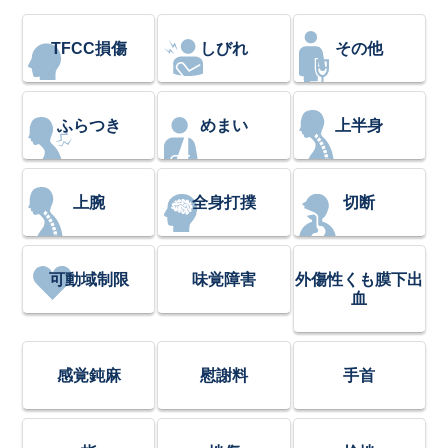
TFCC損傷
しびれ
その他
ふらつき
めまい
上半身
上腕
全身打撲
切断
可動域制限
味覚障害
外傷性くも膜下出
血
感覚鈍麻
慰謝料
手首