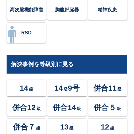
高次脳機能障害
胸腹部臓器
精神疾患
RSD
解決事例を等級別に見る
14
14
9号
併合11
級
級
級
併合12
併合14
併合５
級
級
級
併合７
13
12
級
級
級