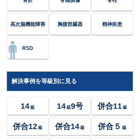
骨折
脊髄損傷
脊柱
高次脳機能障害
胸腹部臓器
精神疾患
RSD
解決事例を等級別に見る
14
14
9号
併合11
級
級
級
併合12
併合14
併合５
級
級
級