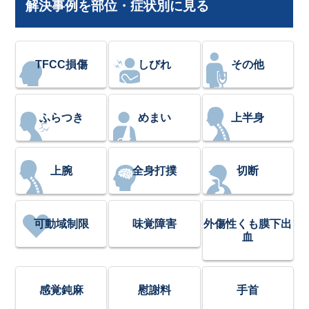
解決事例を部位・症状別に見る
TFCC損傷
しびれ
その他
ふらつき
めまい
上半身
上腕
全身打撲
切断
可動域制限
味覚障害
外傷性くも膜下出
血
感覚鈍麻
慰謝料
手首