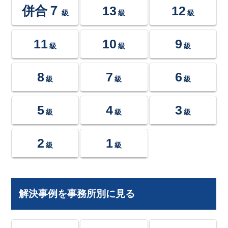
併合７
13
12
級
級
級
11
10
9
級
級
級
8
7
6
級
級
級
5
4
3
級
級
級
2
1
級
級
解決事例を事務所別に見る