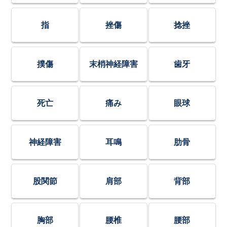
指
挫傷
捻挫
撲傷
末梢神経障害
歯牙
死亡
痛み
眼球
神経障害
耳鳴
肋骨
股関節
肩部
背部
胸部
腰椎
腰部