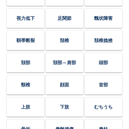
視力低下
足関節
醜状障害
靱帯断裂
頚椎
頚椎捻挫
頚部
頚部～肩部
頭部
頸椎
顔面
首部
上肢
下肢
むちうち