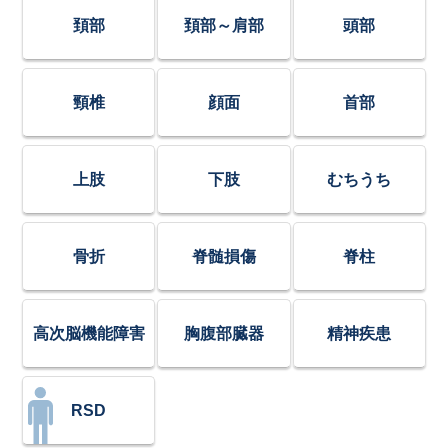
頚部
頚部～肩部
頭部
頸椎
顔面
首部
上肢
下肢
むちうち
骨折
脊髄損傷
脊柱
高次脳機能障害
胸腹部臓器
精神疾患
RSD