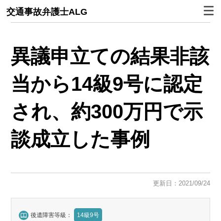
交通事故弁護士ALG
異議申立ての結果非該
当から14級9号に認定
され、約300万円で示
談成立した事例
更新日：2021/09/24
後遺障害等級：
14級9号