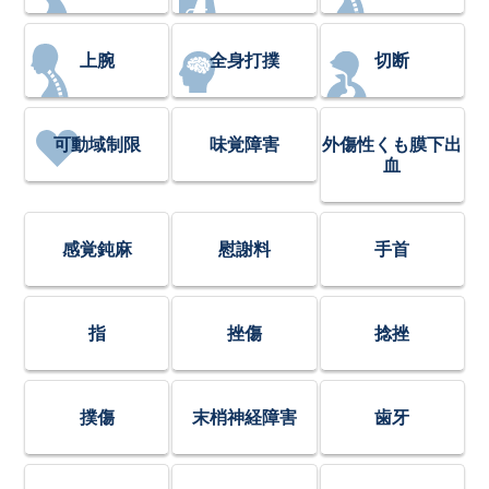
上腕
全身打撲
切断
可動域制限
味覚障害
外傷性くも膜下出
血
感覚鈍麻
慰謝料
手首
指
挫傷
捻挫
撲傷
末梢神経障害
歯牙