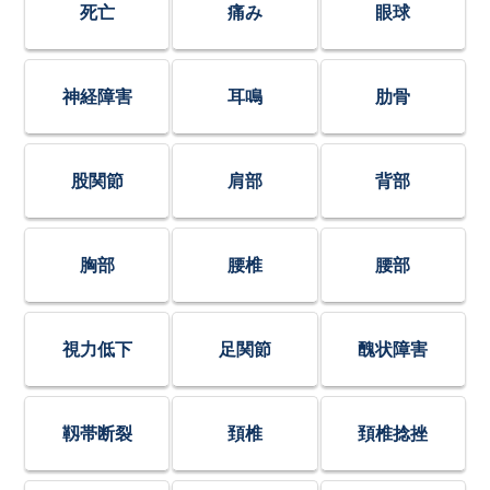
死亡
痛み
眼球
神経障害
耳鳴
肋骨
股関節
肩部
背部
胸部
腰椎
腰部
視力低下
足関節
醜状障害
靱帯断裂
頚椎
頚椎捻挫