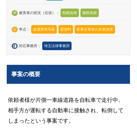
被害者の状況（症状）：
頸椎捻挫
腰椎捻挫
争点：
後遺障害等級
慰謝料
家事従事者の休業損害
対応事務所：
埼玉法律事務所
事案の概要
依頼者様が片側一車線道路を自転車で走行中、
相手方が運転する自動車に接触され、転倒して
しまったという事案です。