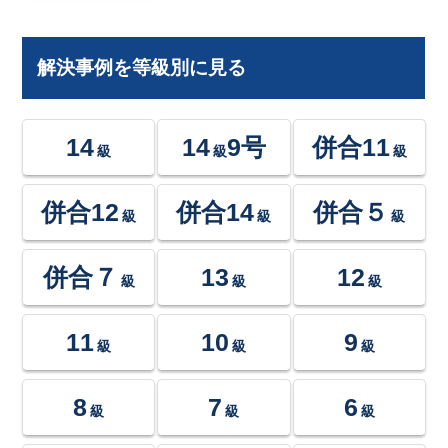
解決事例を等級別に見る
14
14
9号
併合11
級
級
級
併合12
併合14
併合５
級
級
級
併合７
13
12
級
級
級
11
10
9
級
級
級
8
7
6
級
級
級