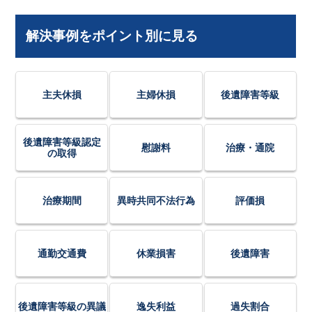
解決事例をポイント別に見る
主夫休損
主婦休損
後遺障害等級
後遺障害等級認定
慰謝料
治療・通院
の取得
治療期間
異時共同不法行為
評価損
通勤交通費
休業損害
後遺障害
後遺障害等級の異議
逸失利益
過失割合