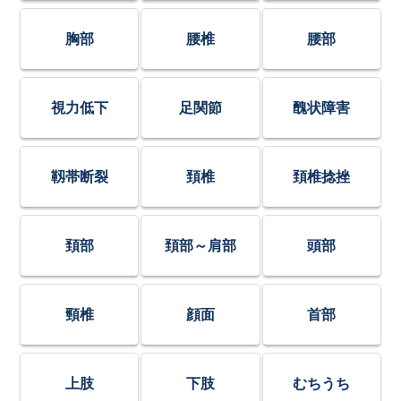
胸部
腰椎
腰部
視力低下
足関節
醜状障害
靱帯断裂
頚椎
頚椎捻挫
頚部
頚部～肩部
頭部
頸椎
顔面
首部
上肢
下肢
むちうち