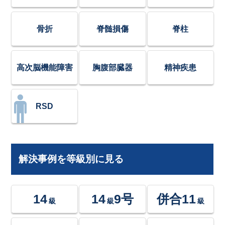
骨折
脊髄損傷
脊柱
高次脳機能障害
胸腹部臓器
精神疾患
RSD
解決事例を等級別に見る
14
14
9号
併合11
級
級
級