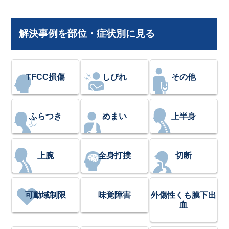
解決事例を部位・症状別に見る
TFCC損傷
しびれ
その他
ふらつき
めまい
上半身
上腕
全身打撲
切断
可動域制限
味覚障害
外傷性くも膜下出
血