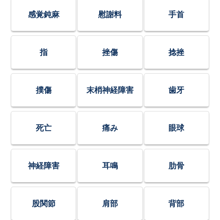
感覚鈍麻
慰謝料
手首
指
挫傷
捻挫
撲傷
末梢神経障害
歯牙
死亡
痛み
眼球
神経障害
耳鳴
肋骨
股関節
肩部
背部