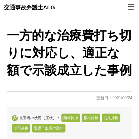
交通事故弁護士ALG
一方的な治療費打ち切
りに対応し、適正な
額で示談成立した事例
更新日：2021/09/24
被害者の状況（症状）：
頚椎捻挫
腰椎捻挫
右足捻挫
頭部外傷
硬膜下血腫の疑い