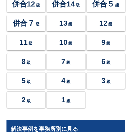
併合12
併合14
併合５
級
級
級
併合７
13
12
級
級
級
11
10
9
級
級
級
8
7
6
級
級
級
5
4
3
級
級
級
2
1
級
級
解決事例を事務所別に見る