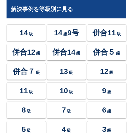
解決事例を等級別に見る
14
14
9号
併合11
級
級
級
併合12
併合14
併合５
級
級
級
併合７
13
12
級
級
級
11
10
9
級
級
級
8
7
6
級
級
級
5
4
3
級
級
級