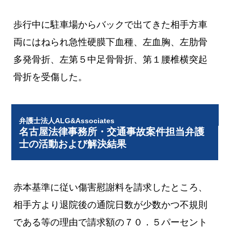
歩行中に駐車場からバックで出てきた相手方車
両にはねられ急性硬膜下血種、左血胸、左肋骨
多発骨折、左第５中足骨骨折、第１腰椎横突起
骨折を受傷した。
弁護士法人ALG&Associates
名古屋法律事務所・交通事故案件担当弁護
士の活動および解決結果
赤本基準に従い傷害慰謝料を請求したところ、
相手方より退院後の通院日数が少数かつ不規則
である等の理由で請求額の７０．５パーセント