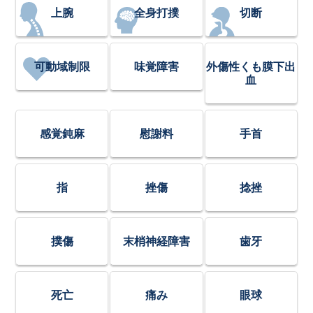
上腕
全身打撲
切断
可動域制限
味覚障害
外傷性くも膜下出
血
感覚鈍麻
慰謝料
手首
指
挫傷
捻挫
撲傷
末梢神経障害
歯牙
死亡
痛み
眼球