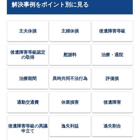
解決事例をポイント別に見る
主夫休損
主婦休損
後遺障害等級
後遺障害等級認定
慰謝料
治療・通院
の取得
治療期間
異時共同不法行為
評価損
通勤交通費
休業損害
後遺障害
後遺障害等級の異議
逸失利益
過失割合
申立て