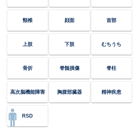
頸椎
顔面
首部
上肢
下肢
むちうち
骨折
脊髄損傷
脊柱
高次脳機能障害
胸腹部臓器
精神疾患
RSD