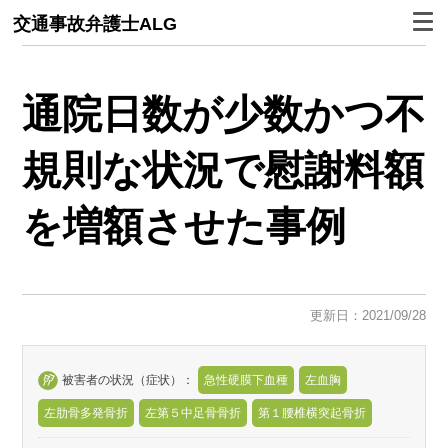
交通事故弁護士ALG
通院日数が少数かつ不
規則な状況で慰謝料額
を増額させた事例
更新日：2021/09/28
被害者の状況（症状）：
急性硬膜下血種
左血胸
左肋骨多発骨折
左第５中足骨骨折
第１腰椎横突起骨折