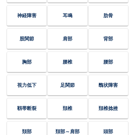
神経障害
耳鳴
肋骨
股関節
肩部
背部
胸部
腰椎
腰部
視力低下
足関節
醜状障害
靱帯断裂
頚椎
頚椎捻挫
頚部
頚部～肩部
頭部