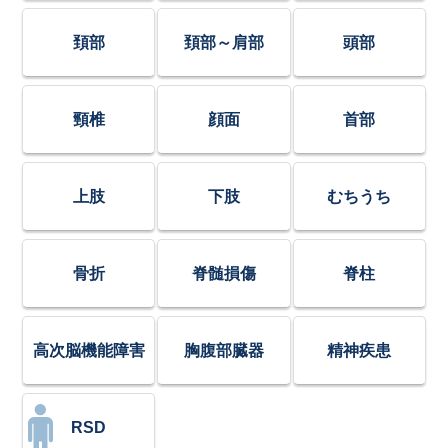
頚部
頚部～肩部
頭部
頸椎
顔面
首部
上肢
下肢
むちうち
骨折
脊髄損傷
脊柱
高次脳機能障害
胸腹部臓器
精神疾患
RSD