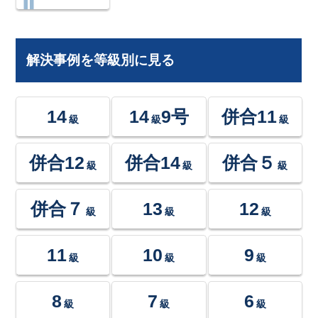
解決事例を等級別に見る
14
14
9号
併合11
級
級
級
併合12
併合14
併合５
級
級
級
併合７
13
12
級
級
級
11
10
9
級
級
級
8
7
6
級
級
級