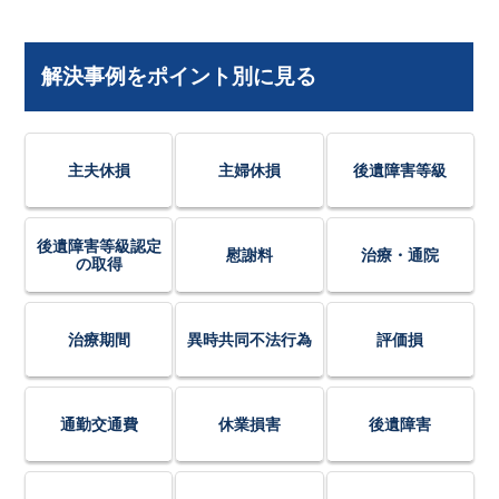
解決事例をポイント別に見る
主夫休損
主婦休損
後遺障害等級
後遺障害等級認定
慰謝料
治療・通院
の取得
治療期間
異時共同不法行為
評価損
通勤交通費
休業損害
後遺障害