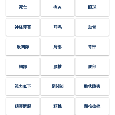
死亡
痛み
眼球
神経障害
耳鳴
肋骨
股関節
肩部
背部
胸部
腰椎
腰部
視力低下
足関節
醜状障害
靱帯断裂
頚椎
頚椎捻挫