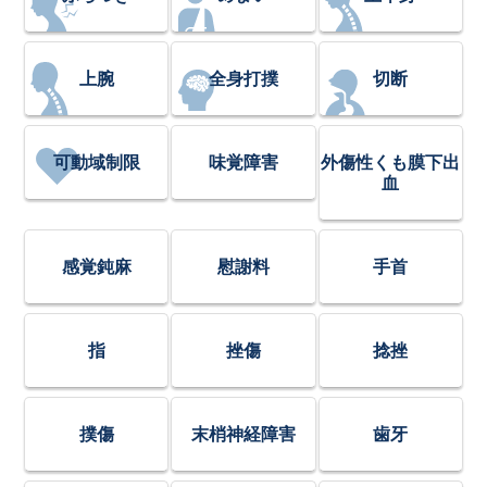
上腕
全身打撲
切断
可動域制限
味覚障害
外傷性くも膜下出
血
感覚鈍麻
慰謝料
手首
指
挫傷
捻挫
撲傷
末梢神経障害
歯牙