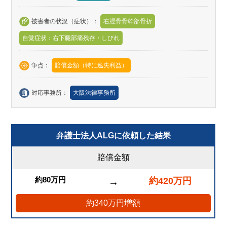
被害者の状況（症状）：
右脛骨骨幹部骨折
自覚症状：右下腿部痛残存・しびれ
争点：
賠償金額（特に逸失利益）
対応事務所：
大阪法律事務所
弁護士法人ALGに依頼した結果
賠償金額
約80万円
約420万円
→
約340万円増額