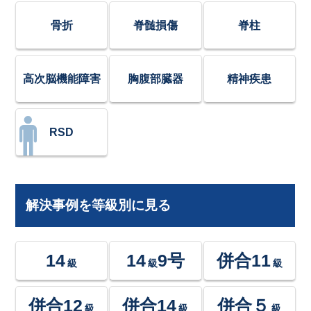
骨折
脊髄損傷
脊柱
高次脳機能障害
胸腹部臓器
精神疾患
RSD
解決事例を等級別に見る
14
14
9号
併合11
級
級
級
併合12
併合14
併合５
級
級
級