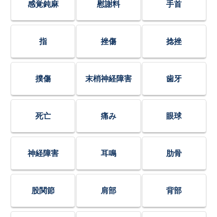
感覚鈍麻
慰謝料
手首
指
挫傷
捻挫
撲傷
末梢神経障害
歯牙
死亡
痛み
眼球
神経障害
耳鳴
肋骨
股関節
肩部
背部