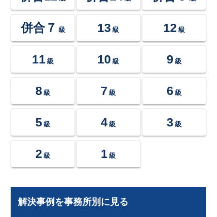
併合７
13
12
級
級
級
11
10
9
級
級
級
8
7
6
級
級
級
5
4
3
級
級
級
2
1
級
級
解決事例を事務所別に見る