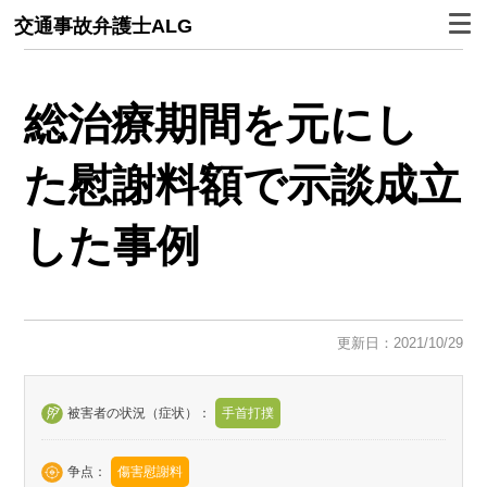
交通事故弁護士ALG
総治療期間を元にし
た慰謝料額で示談成立
した事例
更新日：2021/10/29
被害者の状況（症状）：
手首打撲
争点：
傷害慰謝料