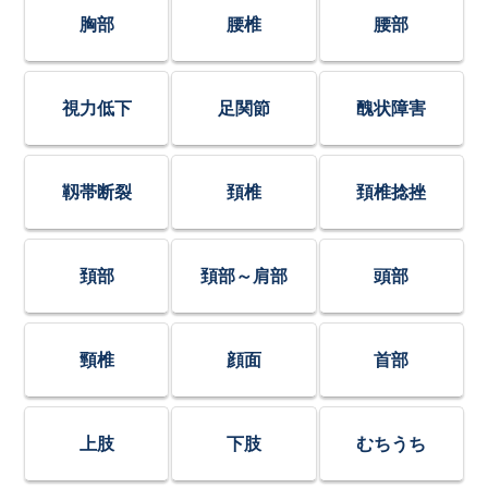
胸部
腰椎
腰部
視力低下
足関節
醜状障害
靱帯断裂
頚椎
頚椎捻挫
頚部
頚部～肩部
頭部
頸椎
顔面
首部
上肢
下肢
むちうち