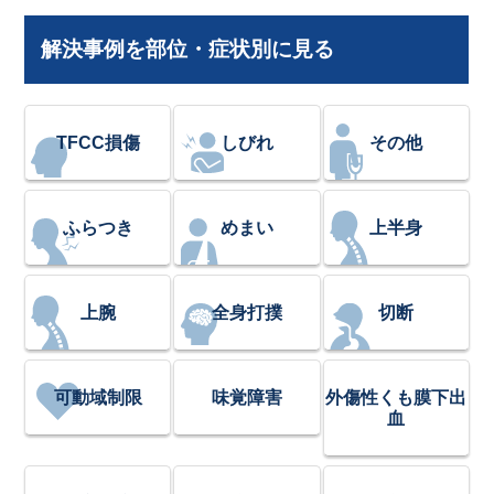
解決事例を部位・症状別に見る
TFCC損傷
しびれ
その他
ふらつき
めまい
上半身
上腕
全身打撲
切断
可動域制限
味覚障害
外傷性くも膜下出
血