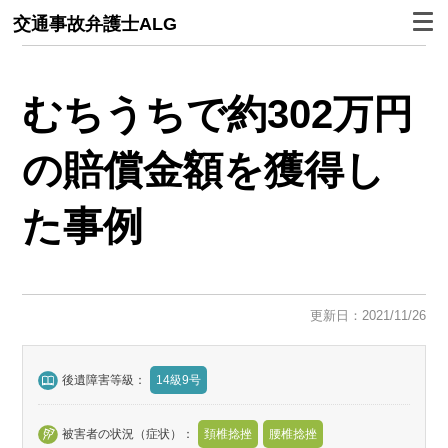
交通事故弁護士ALG
むちうちで約302万円
の賠償金額を獲得し
た事例
更新日：2021/11/26
後遺障害等級：
14級9号
被害者の状況（症状）：
頚椎捻挫
腰椎捻挫