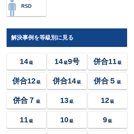
RSD
解決事例を等級別に見る
14
14
9号
併合11
級
級
級
併合12
併合14
併合５
級
級
級
併合７
13
12
級
級
級
11
10
9
級
級
級