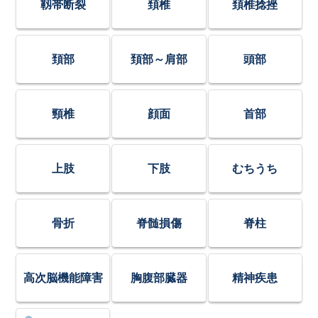
靱帯断裂
頚椎
頚椎捻挫
頚部
頚部～肩部
頭部
頸椎
顔面
首部
上肢
下肢
むちうち
骨折
脊髄損傷
脊柱
高次脳機能障害
胸腹部臓器
精神疾患