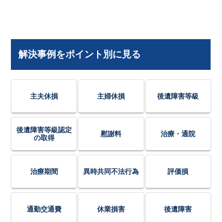
解決事例をポイント別に見る
主夫休損
主婦休損
後遺障害等級
後遺障害等級認定
慰謝料
治療・通院
の取得
治療期間
異時共同不法行為
評価損
通勤交通費
休業損害
後遺障害