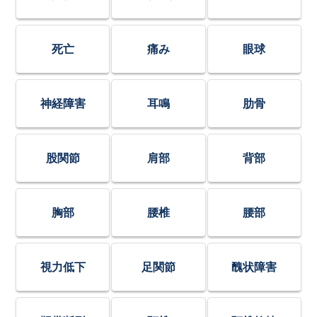
死亡
痛み
眼球
神経障害
耳鳴
肋骨
股関節
肩部
背部
胸部
腰椎
腰部
視力低下
足関節
醜状障害