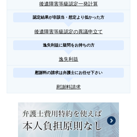
後遺障害等級認定一発計算
認定結果が非該当・想定より低かった方
後遺障害等級認定の異議申立て
逸失利益に疑問をお持ちの方
逸失利益
慰謝料の請求は弁護士にお任せ下さい
慰謝料請求