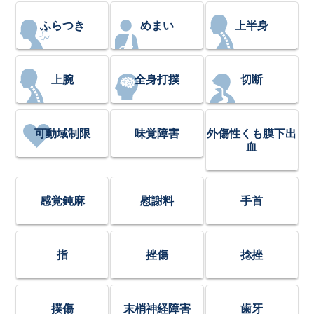
ふらつき
めまい
上半身
上腕
全身打撲
切断
可動域制限
味覚障害
外傷性くも膜下出
血
感覚鈍麻
慰謝料
手首
指
挫傷
捻挫
撲傷
末梢神経障害
歯牙