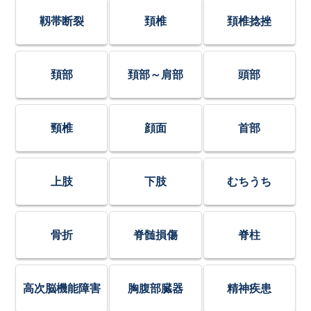
靱帯断裂
頚椎
頚椎捻挫
頚部
頚部～肩部
頭部
頸椎
顔面
首部
上肢
下肢
むちうち
骨折
脊髄損傷
脊柱
高次脳機能障害
胸腹部臓器
精神疾患