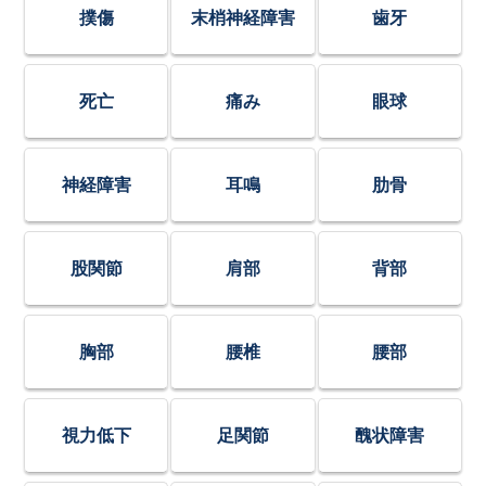
撲傷
末梢神経障害
歯牙
死亡
痛み
眼球
神経障害
耳鳴
肋骨
股関節
肩部
背部
胸部
腰椎
腰部
視力低下
足関節
醜状障害