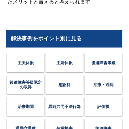
たメリットと言えると考えられます。
解決事例をポイント別に見る
主夫休損
主婦休損
後遺障害等級
後遺障害等級認定
慰謝料
治療・通院
の取得
治療期間
異時共同不法行為
評価損
通勤交通費
休業損害
後遺障害