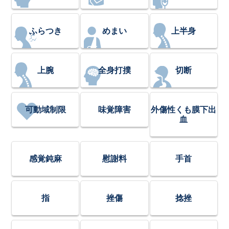
ふらつき
めまい
上半身
上腕
全身打撲
切断
可動域制限
味覚障害
外傷性くも膜下出
血
感覚鈍麻
慰謝料
手首
指
挫傷
捻挫