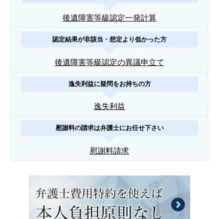
後遺障害等級認定一発計算
認定結果が非該当・想定より低かった方
後遺障害等級認定の異議申立て
逸失利益に疑問をお持ちの方
逸失利益
慰謝料の請求は弁護士にお任せ下さい
慰謝料請求