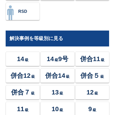
RSD
解決事例を等級別に見る
14
14
9号
併合11
級
級
級
併合12
併合14
併合５
級
級
級
併合７
13
12
級
級
級
11
10
9
級
級
級