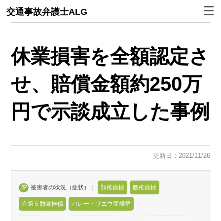
交通事故弁護士ALG
休業損害を全額認定さ
せ、賠償金額約250万
円で示談成立した事例
更新日：2021/11/26
被害者の状況（症状）：
頚椎捻挫
腰椎捻挫
左第５肋骨挫傷
バレー・リエウ症候群