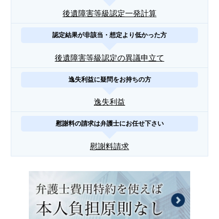
後遺障害等級認定一発計算
認定結果が非該当・想定より低かった方
後遺障害等級認定の異議申立て
逸失利益に疑問をお持ちの方
逸失利益
慰謝料の請求は弁護士にお任せ下さい
慰謝料請求