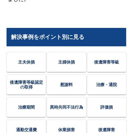
解決事例をポイント別に見る
主夫休損
主婦休損
後遺障害等級
後遺障害等級認定
慰謝料
治療・通院
の取得
治療期間
異時共同不法行為
評価損
通勤交通費
休業損害
後遺障害