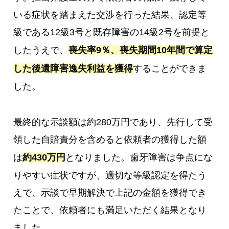
いる症状を踏まえた交渉を行った結果、認定等
級である12級3号と既存障害の14級2号を前提と
したうえで、
喪失率9％、喪失期間10年間で算定
した後遺障害逸失利益を獲得
することができま
した。
最終的な示談額は約280万円であり、先行して受
領した自賠責分を含めると依頼者の獲得した額
は
約430万円
となりました。歯牙障害は争点にな
りやすい症状ですが、適切な等級認定を得たう
えで、示談で早期解決で上記の金額を獲得でき
たことで、依頼者にも満足いただく結果となり
ました。