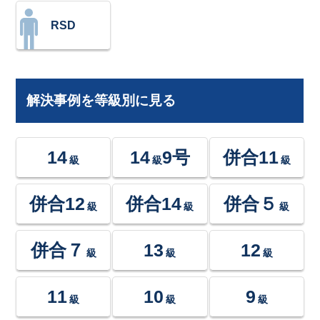
RSD
解決事例を等級別に見る
14
14
9号
併合11
級
級
級
併合12
併合14
併合５
級
級
級
併合７
13
12
級
級
級
11
10
9
級
級
級