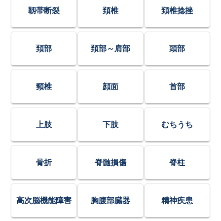
靱帯断裂
頚椎
頚椎捻挫
頚部
頚部～肩部
頭部
頸椎
顔面
首部
上肢
下肢
むちうち
骨折
脊髄損傷
脊柱
高次脳機能障害
胸腹部臓器
精神疾患