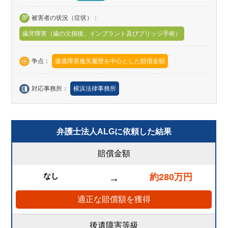
被害者の状況（症状）：
歯牙障害（歯の欠損後、インプラント及びブリッジ手術）
争点：
後遺障害逸失履歴を中心とした賠償金額
対応事務所：
横浜法律事務所
弁護士法人ALGに依頼した結果
賠償金額
なし
約280万円
→
適正な賠償額を獲得
後遺障害等級