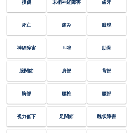
撲傷
末梢神経障害
歯牙
死亡
痛み
眼球
神経障害
耳鳴
肋骨
股関節
肩部
背部
胸部
腰椎
腰部
視力低下
足関節
醜状障害