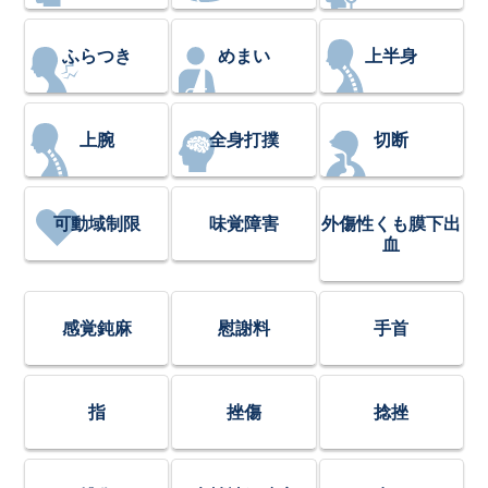
ふらつき
めまい
上半身
上腕
全身打撲
切断
可動域制限
味覚障害
外傷性くも膜下出
血
感覚鈍麻
慰謝料
手首
指
挫傷
捻挫