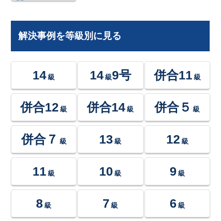
解決事例を等級別に見る
14
14
9号
併合11
級
級
級
併合12
併合14
併合５
級
級
級
併合７
13
12
級
級
級
11
10
9
級
級
級
8
7
6
級
級
級