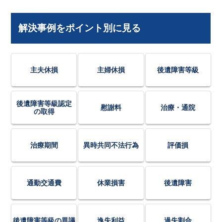
解決事例をポイント別に見る
主夫休損
主婦休損
後遺障害等級
後遺障害等級認定
慰謝料
治療・通院
の取得
治療期間
異時共同不法行為
評価損
通勤交通費
休業損害
後遺障害
後遺障害等級の異議
逸失利益
過失割合