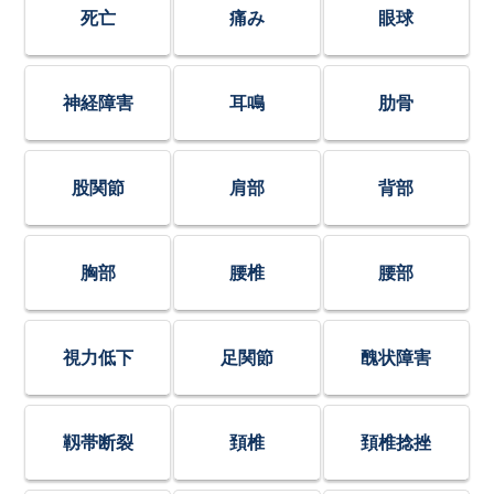
死亡
痛み
眼球
神経障害
耳鳴
肋骨
股関節
肩部
背部
胸部
腰椎
腰部
視力低下
足関節
醜状障害
靱帯断裂
頚椎
頚椎捻挫