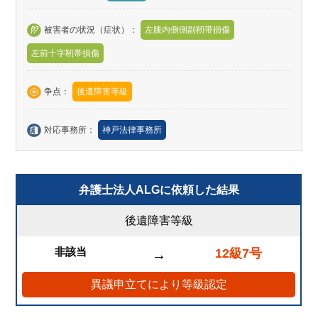
被害者の状況（症状）：
左膝内側側副靭帯損傷
左前十字靭帯損傷
争点：
後遺障害等級
対応事務所：
神戸法律事務所
弁護士法人ALGに依頼した結果
後遺障害等級
非該当
12級7号
→
異議申立てにより等級認定