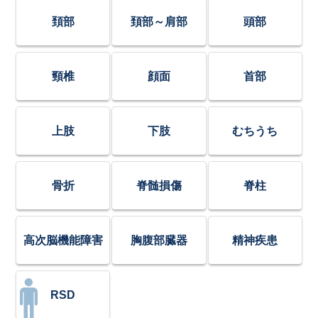
頚部
頚部～肩部
頭部
頸椎
顔面
首部
上肢
下肢
むちうち
骨折
脊髄損傷
脊柱
高次脳機能障害
胸腹部臓器
精神疾患
RSD