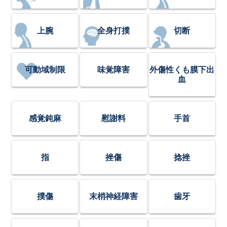
上腕
全身打撲
切断
可動域制限
味覚障害
外傷性くも膜下出
血
感覚鈍麻
慰謝料
手首
指
挫傷
捻挫
撲傷
末梢神経障害
歯牙