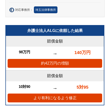
対応事務所：
埼玉法律事務所
弁護士法人ALGに依頼した結果
賠償金額
98万円
140万円
→
約42万円の増額
賠償金額
10対90
5対95
→
より有利になるよう修正