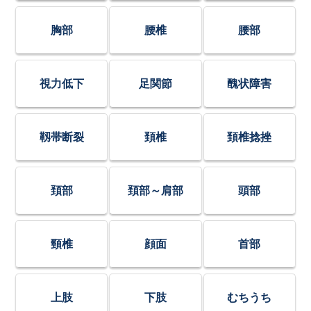
胸部
腰椎
腰部
視力低下
足関節
醜状障害
靱帯断裂
頚椎
頚椎捻挫
頚部
頚部～肩部
頭部
頸椎
顔面
首部
上肢
下肢
むちうち