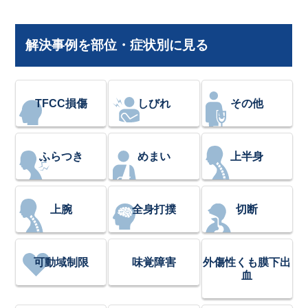
解決事例を部位・症状別に見る
TFCC損傷
しびれ
その他
ふらつき
めまい
上半身
上腕
全身打撲
切断
可動域制限
味覚障害
外傷性くも膜下出
血