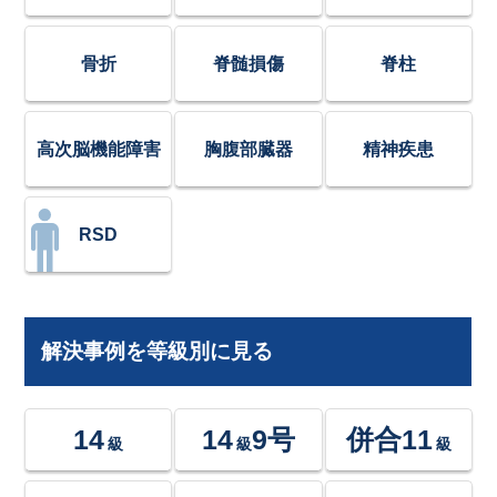
骨折
脊髄損傷
脊柱
高次脳機能障害
胸腹部臓器
精神疾患
RSD
解決事例を等級別に見る
14
14
9号
併合11
級
級
級