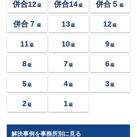
併合12
併合14
併合５
級
級
級
併合７
13
12
級
級
級
11
10
9
級
級
級
8
7
6
級
級
級
5
4
3
級
級
級
2
1
級
級
解決事例を事務所別に見る