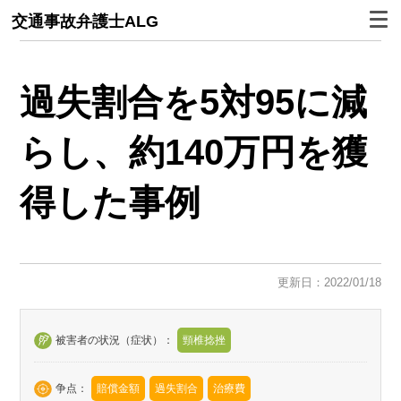
交通事故弁護士ALG
過失割合を5対95に減
らし、約140万円を獲
得した事例
更新日：2022/01/18
被害者の状況（症状）：
頸椎捻挫
争点：
賠償金額
過失割合
治療費