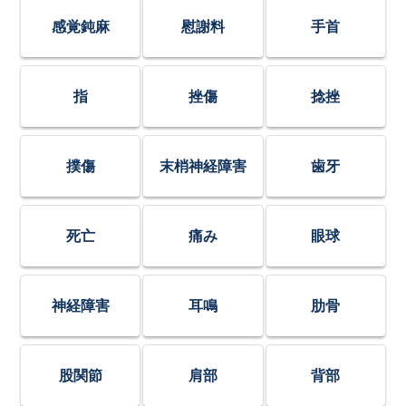
感覚鈍麻
慰謝料
手首
指
挫傷
捻挫
撲傷
末梢神経障害
歯牙
死亡
痛み
眼球
神経障害
耳鳴
肋骨
股関節
肩部
背部