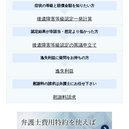
症状の等級と賠償金額を知りたい方
後遺障害等級認定一発計算
認定結果が非該当・想定より低かった方
後遺障害等級認定の異議申立て
逸失利益に疑問をお持ちの方
逸失利益
慰謝料の請求は弁護士にお任せ下さい
慰謝料請求