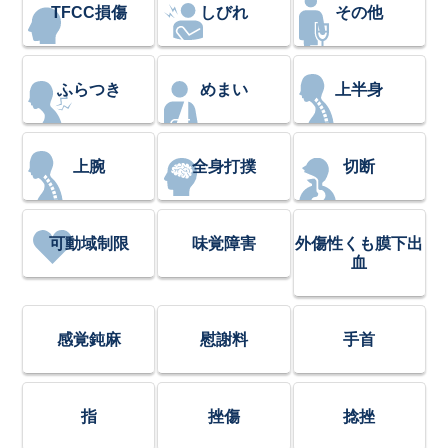
TFCC損傷
しびれ
その他
ふらつき
めまい
上半身
上腕
全身打撲
切断
可動域制限
味覚障害
外傷性くも膜下出
血
感覚鈍麻
慰謝料
手首
指
挫傷
捻挫