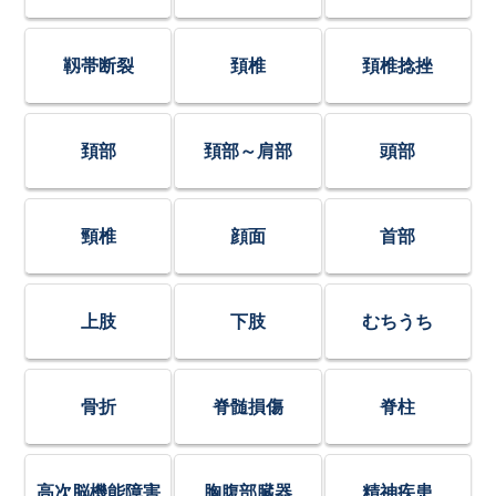
靱帯断裂
頚椎
頚椎捻挫
頚部
頚部～肩部
頭部
頸椎
顔面
首部
上肢
下肢
むちうち
骨折
脊髄損傷
脊柱
高次脳機能障害
胸腹部臓器
精神疾患