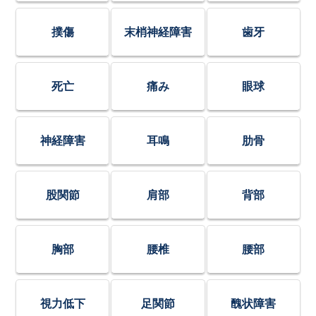
撲傷
末梢神経障害
歯牙
死亡
痛み
眼球
神経障害
耳鳴
肋骨
股関節
肩部
背部
胸部
腰椎
腰部
視力低下
足関節
醜状障害