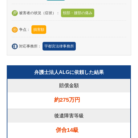
被害者の状況（症状）：
頸部・腰部の痛み
争点：
損害額
対応事務所：
宇都宮法律事務所
弁護士法人ALGに依頼した結果
賠償金額
約275万円
後遺障害等級
併合14級