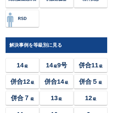
RSD
解決事例を等級別に見る
14
14
9号
併合11
級
級
級
併合12
併合14
併合５
級
級
級
併合７
13
12
級
級
級