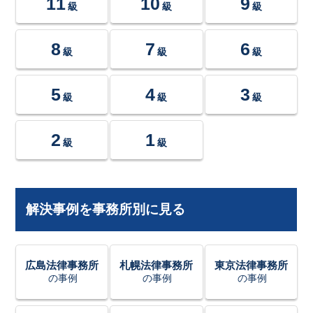
11
10
9
級
級
級
8
7
6
級
級
級
5
4
3
級
級
級
2
1
級
級
解決事例を事務所別に見る
広島法律事務所
札幌法律事務所
東京法律事務所
の事例
の事例
の事例