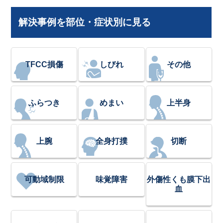
解決事例を部位・症状別に見る
TFCC損傷
しびれ
その他
ふらつき
めまい
上半身
上腕
全身打撲
切断
可動域制限
味覚障害
外傷性くも膜下出
血