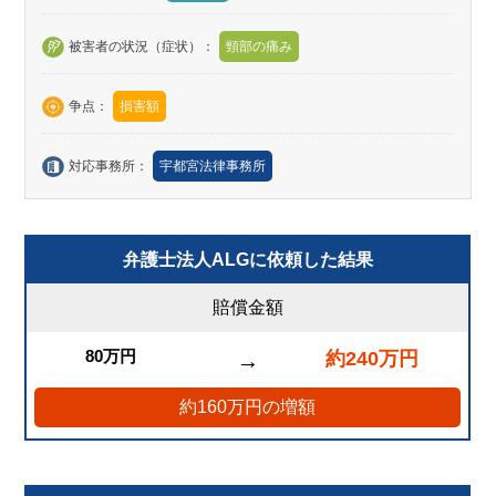
被害者の状況（症状）：
頸部の痛み
争点：
損害額
対応事務所：
宇都宮法律事務所
弁護士法人ALGに依頼した結果
賠償金額
80万円
約240万円
→
約160万円の増額