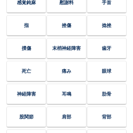
感覚鈍麻
慰謝料
手首
指
挫傷
捻挫
撲傷
末梢神経障害
歯牙
死亡
痛み
眼球
神経障害
耳鳴
肋骨
股関節
肩部
背部