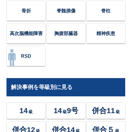
骨折
脊髄損傷
脊柱
高次脳機能障害
胸腹部臓器
精神疾患
RSD
解決事例を等級別に見る
14
14
9号
併合11
級
級
級
併合12
併合14
併合５
級
級
級