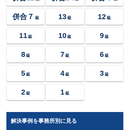
併合７
13
12
級
級
級
11
10
9
級
級
級
8
7
6
級
級
級
5
4
3
級
級
級
2
1
級
級
解決事例を事務所別に見る