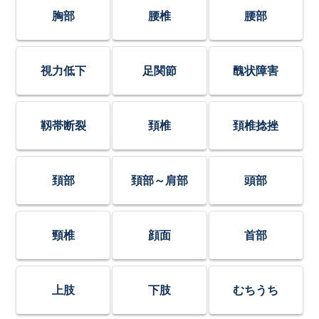
胸部
腰椎
腰部
視力低下
足関節
醜状障害
靱帯断裂
頚椎
頚椎捻挫
頚部
頚部～肩部
頭部
頸椎
顔面
首部
上肢
下肢
むちうち