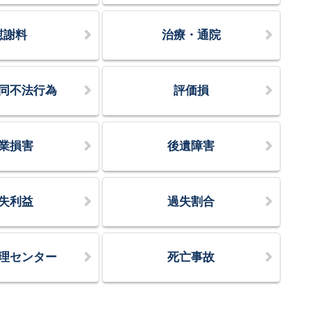
慰謝料
治療・通院
同不法行為
評価損
業損害
後遺障害
失利益
過失割合
理センター
死亡事故