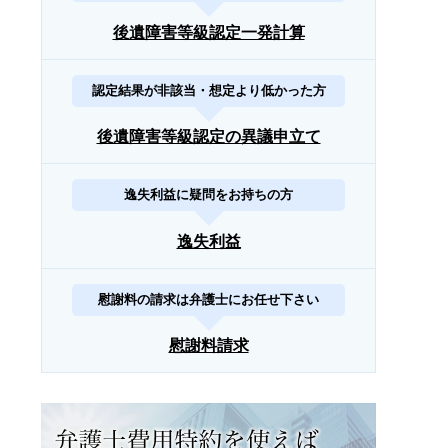
後遺障害等級認定一発計算
認定結果が非該当・想定より低かった方
後遺障害等級認定の異議申立て
逸失利益に疑問をお持ちの方
逸失利益
慰謝料の請求は弁護士にお任せ下さい
慰謝料請求