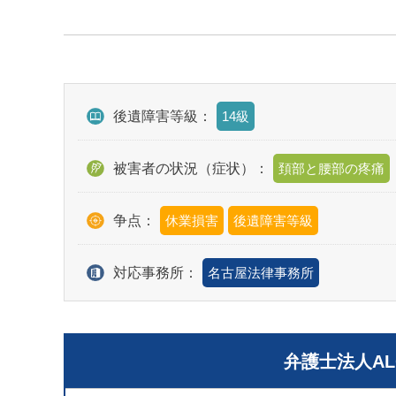
後遺障害等級：
14級
被害者の状況（症状）：
頚部と腰部の疼痛
争点：
休業損害
後遺障害等級
対応事務所：
名古屋法律事務所
弁護士法人A