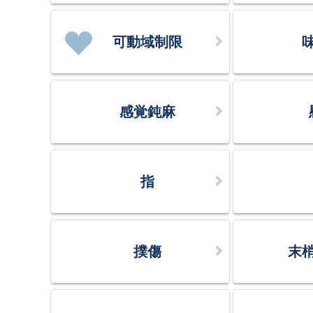
可動域制限
感覚鈍麻
指
撲傷
末