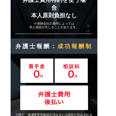
合
本人原則負担なし
※保険会社の条件によっては
本人負担が生じることがあります。
弁護士報酬：
成功報酬制
※死亡・後遺障害等級認定済みまたは認定が見込まれる