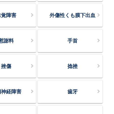
味覚障害
外傷性くも膜下出血
慰謝料
手首
挫傷
捻挫
梢神経障害
歯牙