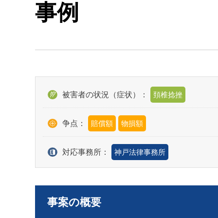
事例
被害者の状況（症状）：
頚椎捻挫
争点：
賠償額
物損額
対応事務所：
神戸法律事務所
事案の概要