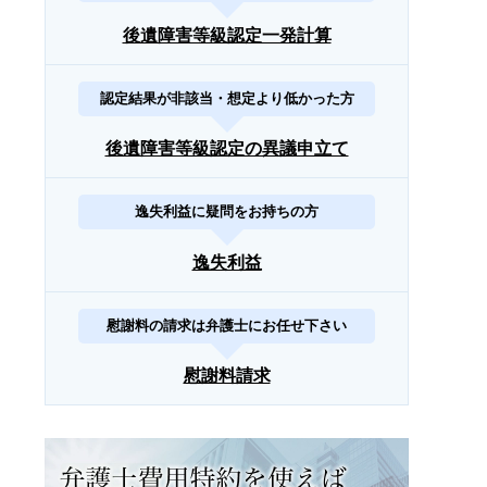
後遺障害等級認定一発計算
認定結果が非該当・想定より低かった方
後遺障害等級認定の異議申立て
逸失利益に疑問をお持ちの方
逸失利益
慰謝料の請求は弁護士にお任せ下さい
慰謝料請求