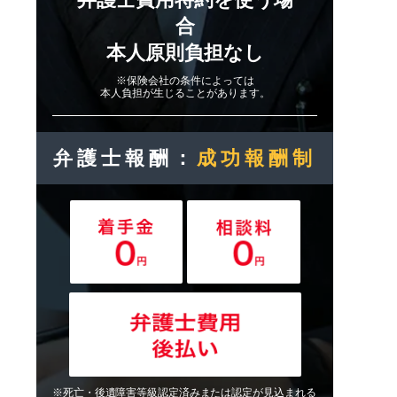
合
本人原則負担なし
※保険会社の条件によっては
本人負担が生じることがあります。
弁護士報酬：
成功報酬制
※死亡・後遺障害等級認定済みまたは認定が見込まれる