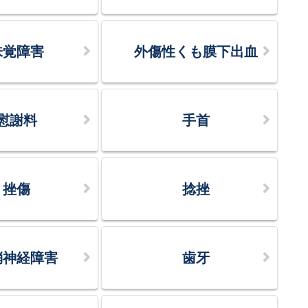
味覚障害
外傷性くも膜下出血
慰謝料
手首
挫傷
捻挫
梢神経障害
歯牙