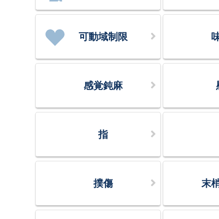
可動域制限
感覚鈍麻
指
撲傷
末