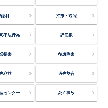
慰謝料
治療・通院
同不法行為
評価損
業損害
後遺障害
失利益
過失割合
理センター
死亡事故