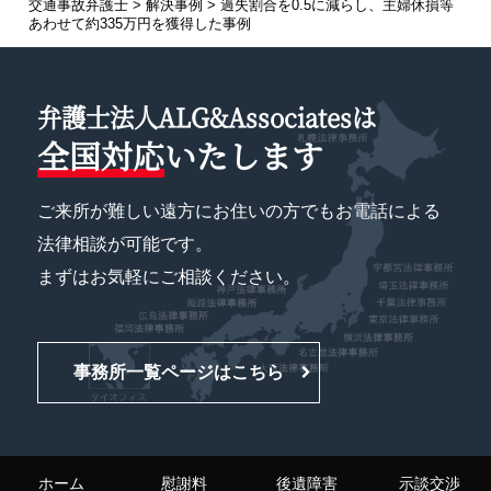
交通事故弁護士
>
解決事例
>
過失割合を0.5に減らし、主婦休損等
あわせて約335万円を獲得した事例
弁護士法人ALG&Associatesは
全国対応
いたします
ご来所が難しい遠方にお住いの方でもお電話による
法律相談が可能です。
まずはお気軽にご相談ください。
事務所一覧ページはこちら
ホーム
慰謝料
後遺障害
示談交渉