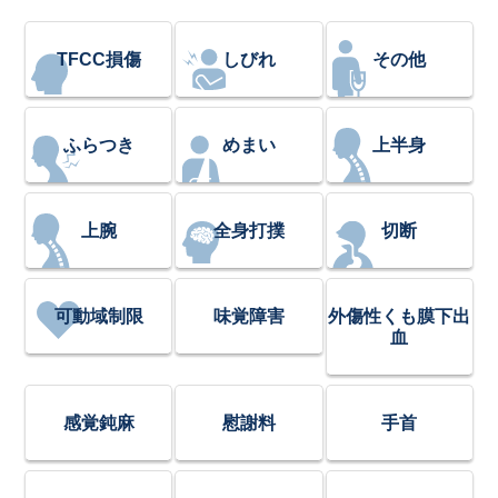
TFCC損傷
しびれ
その他
ふらつき
めまい
上半身
上腕
全身打撲
切断
可動域制限
味覚障害
外傷性くも膜下出
血
感覚鈍麻
慰謝料
手首