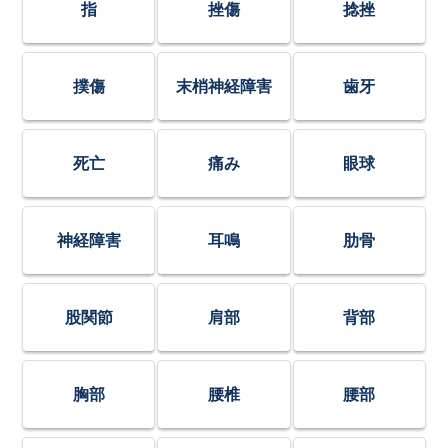
指
挫傷
捻挫
撲傷
末梢神経障害
歯牙
死亡
痛み
眼球
神経障害
耳鳴
肋骨
股関節
肩部
背部
胸部
腰椎
腰部