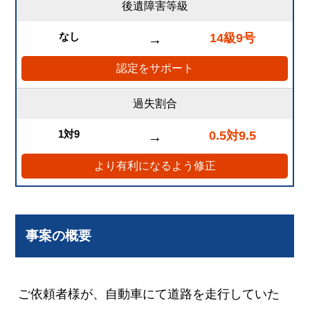
後遺障害等級
なし
14級9号
→
認定をサポート
過失割合
1対9
0.5対9.5
→
より有利になるよう修正
事案の概要
ご依頼者様が、自動車にて道路を走行していた