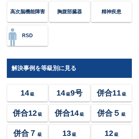
高次脳機能障害
胸腹部臓器
精神疾患
RSD
解決事例を等級別に見る
14
14
9号
併合11
級
級
級
併合12
併合14
併合５
級
級
級
併合７
13
12
級
級
級