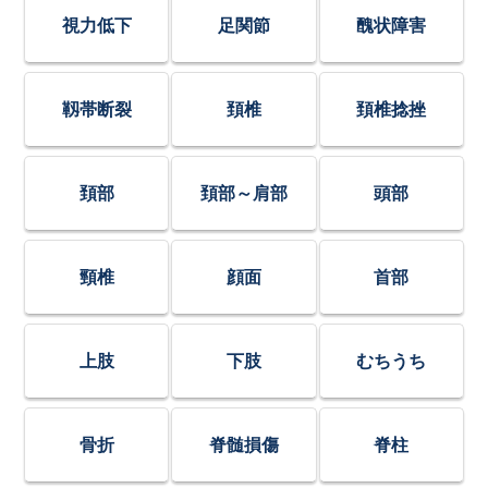
視力低下
足関節
醜状障害
靱帯断裂
頚椎
頚椎捻挫
頚部
頚部～肩部
頭部
頸椎
顔面
首部
上肢
下肢
むちうち
骨折
脊髄損傷
脊柱