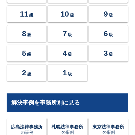
11
10
9
級
級
級
8
7
6
級
級
級
5
4
3
級
級
級
2
1
級
級
解決事例を事務所別に見る
広島法律事務所
札幌法律事務所
東京法律事務所
の事例
の事例
の事例