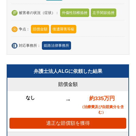
被害者の状況（症状）：
外傷性頚椎捻挫
左手関節捻挫
争点：
賠償金額
後遺障害等級
対応事務所：
姫路法律事務所
弁護士法人ALGに依頼した結果
賠償金額
なし
約335万円
→
（治療費及び自賠責分を含
む）
適正な賠償額を獲得