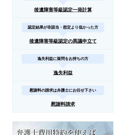
後遺障害等級認定一発計算
認定結果が非該当・想定より低かった方
後遺障害等級認定の異議申立て
逸失利益に疑問をお持ちの方
逸失利益
慰謝料の請求は弁護士にお任せ下さい
慰謝料請求