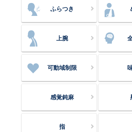
ふらつき
上腕
可動域制限
感覚鈍麻
指