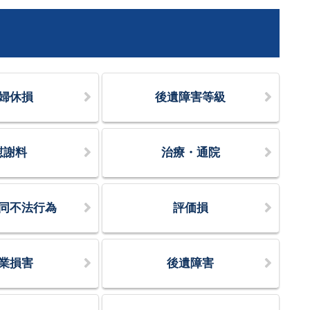
婦休損
後遺障害等級
慰謝料
治療・通院
同不法行為
評価損
業損害
後遺障害