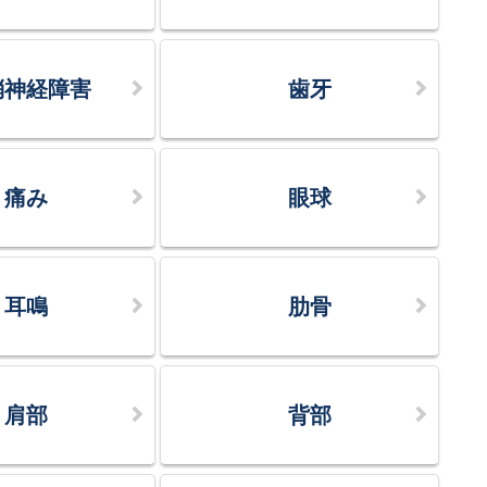
梢神経障害
歯牙
痛み
眼球
耳鳴
肋骨
肩部
背部