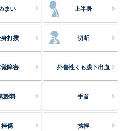
めまい
上半身
全身打撲
切断
味覚障害
外傷性くも膜下出血
慰謝料
手首
挫傷
捻挫