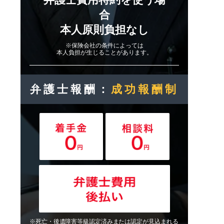
合
本人原則負担なし
※保険会社の条件によっては
本人負担が生じることがあります。
弁護士報酬：
成功報酬制
※死亡・後遺障害等級認定済みまたは認定が見込まれる