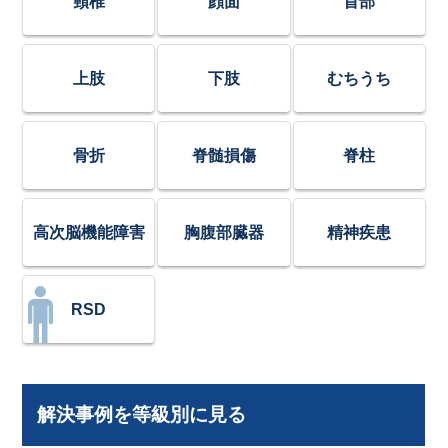
頸椎
顔面
首部
上肢
下肢
むちうち
骨折
脊髄損傷
脊柱
高次脳機能障害
胸腹部臓器
精神疾患
RSD
解決事例を等級別に見る