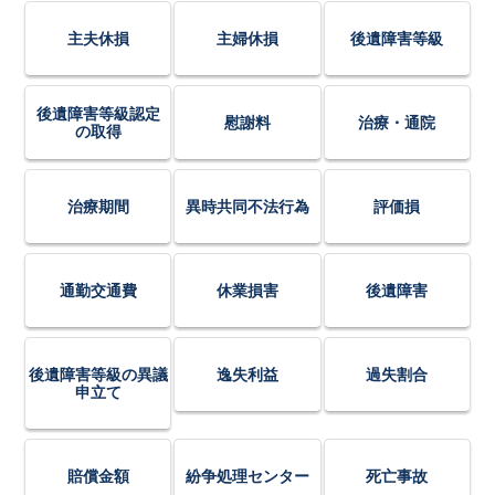
主夫休損
主婦休損
後遺障害等級
後遺障害等級認定
慰謝料
治療・通院
の取得
治療期間
異時共同不法行為
評価損
通勤交通費
休業損害
後遺障害
後遺障害等級の異議
逸失利益
過失割合
申立て
賠償金額
紛争処理センター
死亡事故