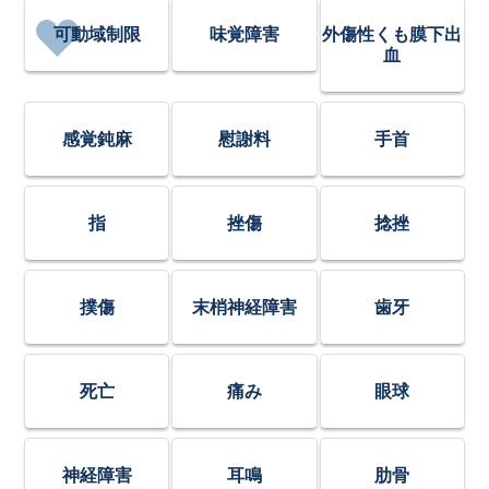
可動域制限
味覚障害
外傷性くも膜下出
血
感覚鈍麻
慰謝料
手首
指
挫傷
捻挫
撲傷
末梢神経障害
歯牙
死亡
痛み
眼球
神経障害
耳鳴
肋骨