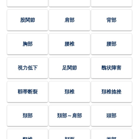
股関節
肩部
背部
胸部
腰椎
腰部
視力低下
足関節
醜状障害
靱帯断裂
頚椎
頚椎捻挫
頚部
頚部～肩部
頭部