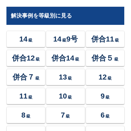
解決事例を等級別に見る
14
14
9号
併合11
級
級
級
併合12
併合14
併合５
級
級
級
併合７
13
12
級
級
級
11
10
9
級
級
級
8
7
6
級
級
級