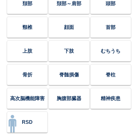
頚部
頚部～肩部
頭部
頸椎
顔面
首部
上肢
下肢
むちうち
骨折
脊髄損傷
脊柱
高次脳機能障害
胸腹部臓器
精神疾患
RSD