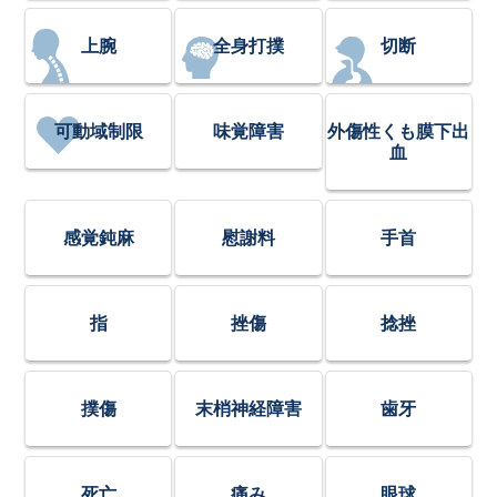
上腕
全身打撲
切断
可動域制限
味覚障害
外傷性くも膜下出
血
感覚鈍麻
慰謝料
手首
指
挫傷
捻挫
撲傷
末梢神経障害
歯牙
死亡
痛み
眼球