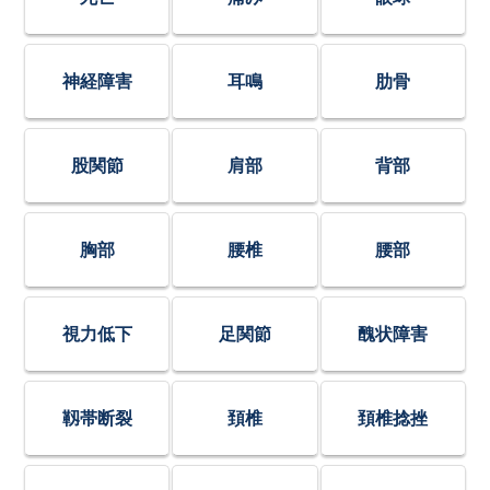
神経障害
耳鳴
肋骨
股関節
肩部
背部
胸部
腰椎
腰部
視力低下
足関節
醜状障害
靱帯断裂
頚椎
頚椎捻挫