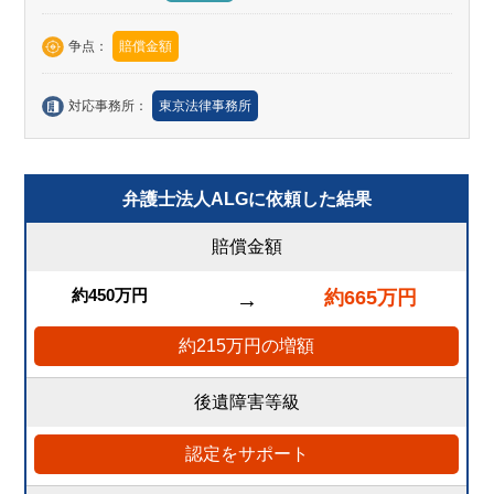
争点：
賠償金額
対応事務所：
東京法律事務所
弁護士法人ALGに依頼した結果
賠償金額
約450万円
約665万円
→
約215万円の増額
後遺障害等級
12級13号
認定をサポート