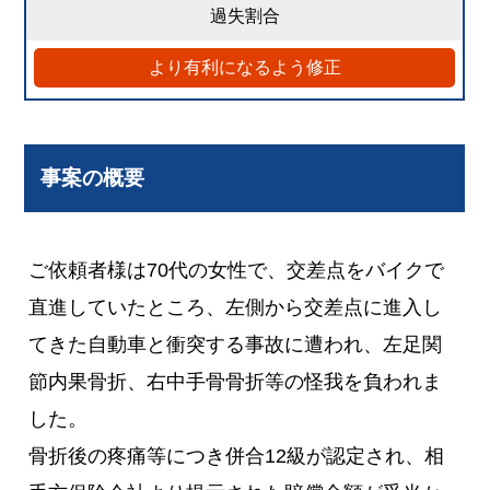
過失割合
8:2（ご依頼者様）
より有利になるよう修正
事案の概要
ご依頼者様は70代の女性で、交差点をバイクで
直進していたところ、左側から交差点に進入し
てきた自動車と衝突する事故に遭われ、左足関
節内果骨折、右中手骨骨折等の怪我を負われま
した。
骨折後の疼痛等につき併合12級が認定され、相