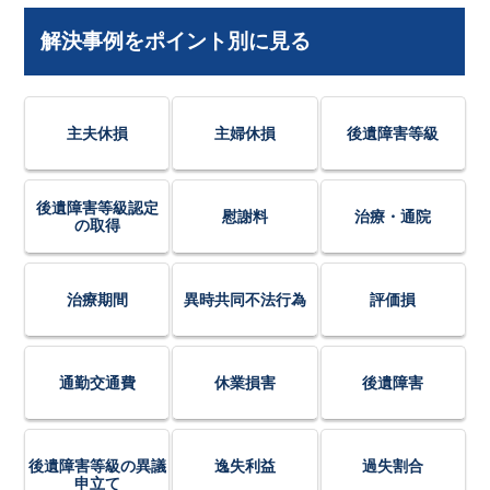
解決事例をポイント別に見る
主夫休損
主婦休損
後遺障害等級
後遺障害等級認定
慰謝料
治療・通院
の取得
治療期間
異時共同不法行為
評価損
通勤交通費
休業損害
後遺障害
後遺障害等級の異議
逸失利益
過失割合
申立て