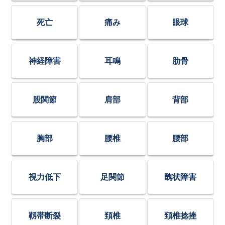
死亡
痛み
眼球
神経障害
耳鳴
肋骨
股関節
肩部
背部
胸部
腰椎
腰部
視力低下
足関節
醜状障害
靱帯断裂
頚椎
頚椎捻挫