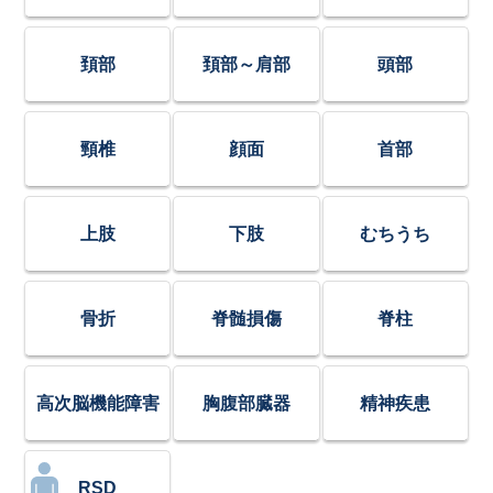
頚部
頚部～肩部
頭部
頸椎
顔面
首部
上肢
下肢
むちうち
骨折
脊髄損傷
脊柱
高次脳機能障害
胸腹部臓器
精神疾患
RSD