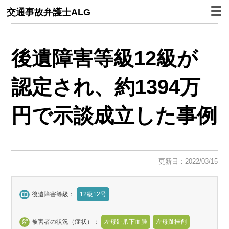
交通事故弁護士ALG
後遺障害等級12級が
認定され、約1394万
円で示談成立した事例
更新日：2022/03/15
後遺障害等級：
12級12号
被害者の状況（症状）：
左母趾爪下血腫
左母趾挫創