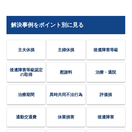
解決事例をポイント別に見る
主夫休損
主婦休損
後遺障害等級
後遺障害等級認定
慰謝料
治療・通院
の取得
治療期間
異時共同不法行為
評価損
通勤交通費
休業損害
後遺障害