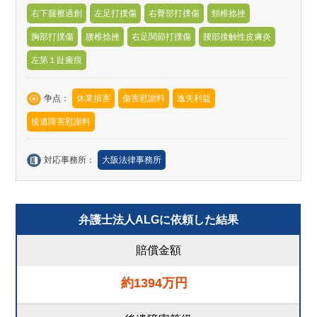
右下腿擦過創
左足打撲傷
右臀部打撲傷
頸椎捻挫
胸部打撲傷
腰椎捻挫
右足関節打撲傷
腰部接触性皮膚炎
左第１趾瘢痕
争点：
休業損害
傷害慰謝料
逸失利益
後遺障害慰謝料
対応事務所：
大阪法律事務所
弁護士法人ALGに依頼した結果
賠償金額
約1394万円