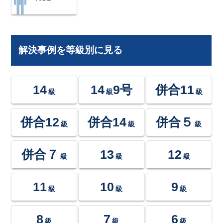
解決事例を等級別に見る
14
14
9号
併合11
級
級
級
併合12
併合14
併合５
級
級
級
併合７
13
12
級
級
級
11
10
9
級
級
級
8
7
6
級
級
級