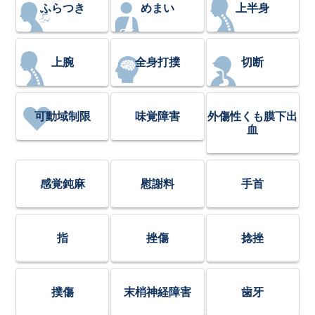
ふらつき
めまい
上半身
上腕
全身打撲
切断
可動域制限
味覚障害
外傷性くも膜下出
血
感覚鈍麻
慰謝料
手首
指
挫傷
捻挫
撲傷
末梢神経障害
歯牙