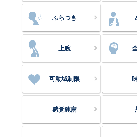
ふらつき
上腕
可動域制限
感覚鈍麻