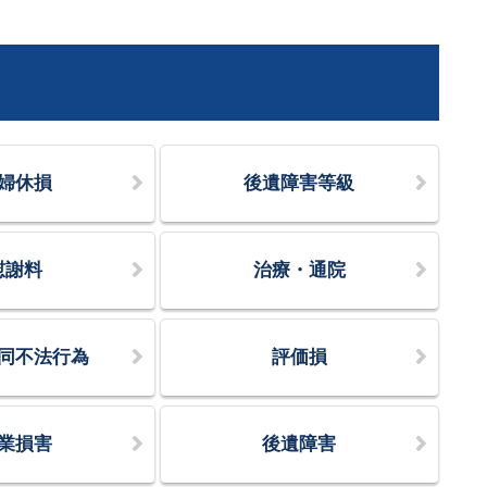
婦休損
後遺障害等級
慰謝料
治療・通院
同不法行為
評価損
業損害
後遺障害