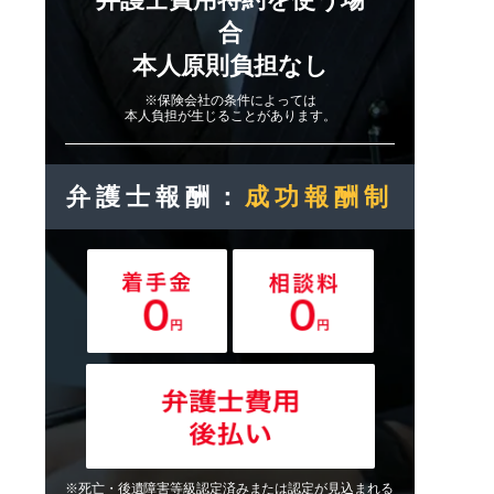
合
本人原則負担なし
※保険会社の条件によっては
本人負担が生じることがあります。
弁護士報酬：
成功報酬制
※死亡・後遺障害等級認定済みまたは認定が見込まれる