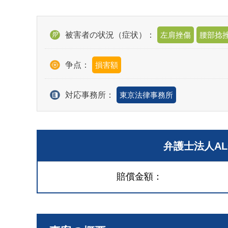
被害者の状況（症状）：
左肩挫傷
腰部捻
争点：
損害額
対応事務所：
東京法律事務所
弁護士法人A
賠償金額