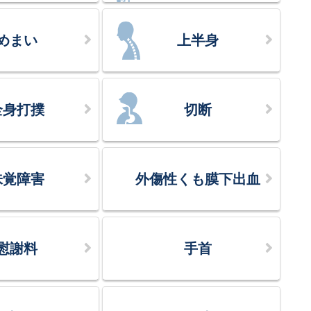
めまい
上半身
全身打撲
切断
味覚障害
外傷性くも膜下出血
慰謝料
手首