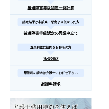
後遺障害等級認定一発計算
認定結果が非該当・想定より低かった方
後遺障害等級認定の異議申立て
逸失利益に疑問をお持ちの方
逸失利益
慰謝料の請求は弁護士にお任せ下さい
慰謝料請求