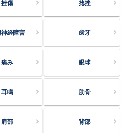
挫傷
捻挫
梢神経障害
歯牙
痛み
眼球
耳鳴
肋骨
肩部
背部