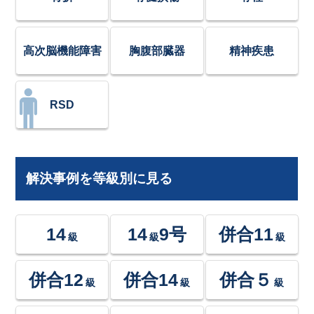
高次脳機能障害
胸腹部臓器
精神疾患
RSD
解決事例を等級別に見る
14
14
9号
併合11
級
級
級
併合12
併合14
併合５
級
級
級