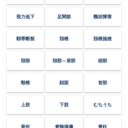
視力低下
足関節
醜状障害
靱帯断裂
頚椎
頚椎捻挫
頚部
頚部～肩部
頭部
頸椎
顔面
首部
上肢
下肢
むちうち
骨折
脊髄損傷
脊柱