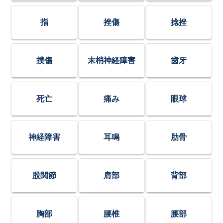
指
挫傷
捻挫
撲傷
末梢神経障害
歯牙
死亡
痛み
眼球
神経障害
耳鳴
肋骨
股関節
肩部
背部
胸部
腰椎
腰部