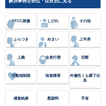
解決事例を部位・症状別に見る
TFCC損傷
しびれ
その他
ふらつき
めまい
上半身
上腕
全身打撲
切断
可動域制限
味覚障害
外傷性くも膜下出
血
感覚鈍麻
慰謝料
手首