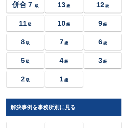
併合７
13
12
級
級
級
11
10
9
級
級
級
8
7
6
級
級
級
5
4
3
級
級
級
2
1
級
級
解決事例を事務所別に見る