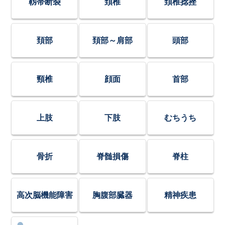
靱帯断裂
頚椎
頚椎捻挫
頚部
頚部～肩部
頭部
頸椎
顔面
首部
上肢
下肢
むちうち
骨折
脊髄損傷
脊柱
高次脳機能障害
胸腹部臓器
精神疾患