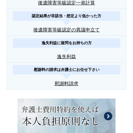
後遺障害等級認定一発計算
認定結果が非該当・想定より低かった方
後遺障害等級認定の異議申立て
逸失利益に疑問をお持ちの方
逸失利益
慰謝料の請求は弁護士にお任せ下さい
慰謝料請求