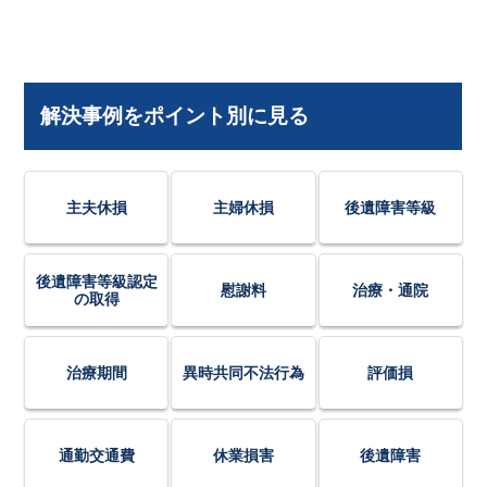
解決事例をポイント別に見る
主夫休損
主婦休損
後遺障害等級
後遺障害等級認定
慰謝料
治療・通院
の取得
治療期間
異時共同不法行為
評価損
通勤交通費
休業損害
後遺障害