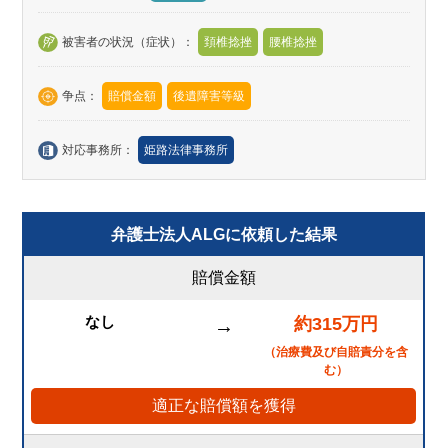
被害者の状況（症状）：
頚椎捻挫
腰椎捻挫
争点：
賠償金額
後遺障害等級
対応事務所：
姫路法律事務所
弁護士法人ALGに依頼した結果
賠償金額
なし
約315万円
→
（治療費及び自賠責分を含
む）
適正な賠償額を獲得