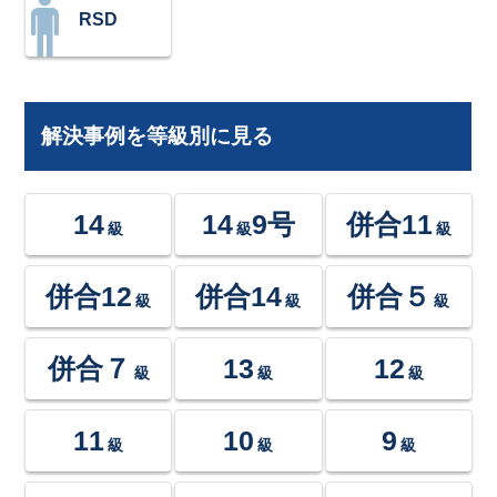
RSD
解決事例を等級別に見る
14
14
9号
併合11
級
級
級
併合12
併合14
併合５
級
級
級
併合７
13
12
級
級
級
11
10
9
級
級
級