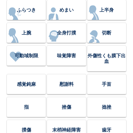
ふらつき
めまい
上半身
上腕
全身打撲
切断
可動域制限
味覚障害
外傷性くも膜下出
血
感覚鈍麻
慰謝料
手首
指
挫傷
捻挫
撲傷
末梢神経障害
歯牙