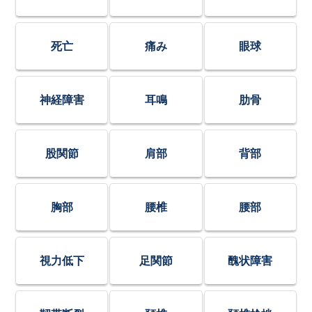
死亡
痛み
眼球
神経障害
耳鳴
肋骨
股関節
肩部
背部
胸部
腰椎
腰部
視力低下
足関節
醜状障害