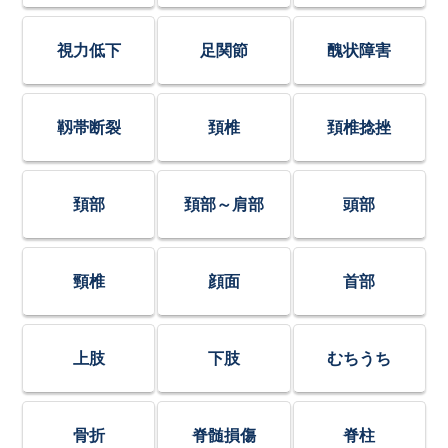
視力低下
足関節
醜状障害
靱帯断裂
頚椎
頚椎捻挫
頚部
頚部～肩部
頭部
頸椎
顔面
首部
上肢
下肢
むちうち
骨折
脊髄損傷
脊柱