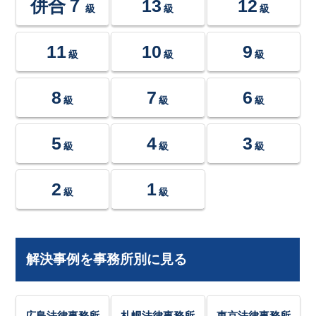
併合７
13
12
級
級
級
11
10
9
級
級
級
8
7
6
級
級
級
5
4
3
級
級
級
2
1
級
級
解決事例を事務所別に見る
広島法律事務所
札幌法律事務所
東京法律事務所