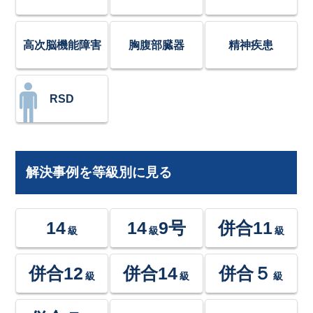
高次脳機能障害
胸腹部臓器
精神疾患
RSD
解決事例を等級別に見る
14
14
9号
併合11
級
級
級
併合12
併合14
併合５
級
級
級