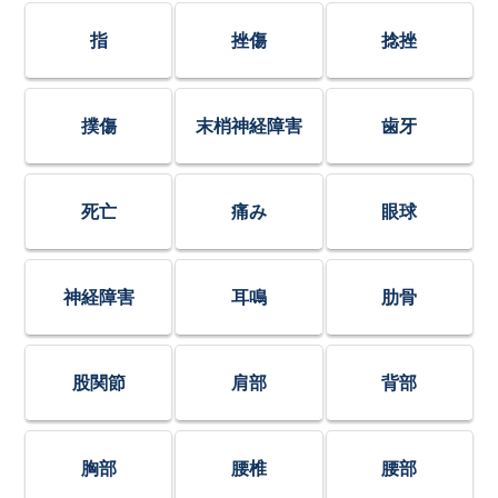
指
挫傷
捻挫
撲傷
末梢神経障害
歯牙
死亡
痛み
眼球
神経障害
耳鳴
肋骨
股関節
肩部
背部
胸部
腰椎
腰部