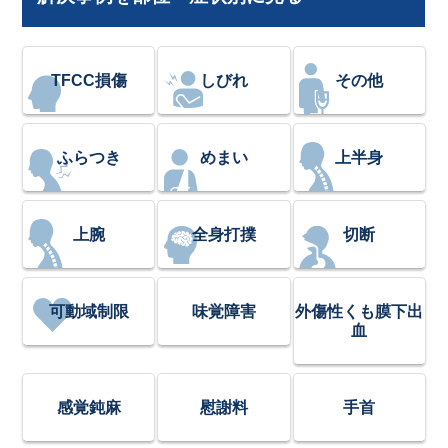
TFCC損傷
しびれ
その他
ふらつき
めまい
上半身
上腕
全身打撲
切断
可動域制限
味覚障害
外傷性くも膜下出
血
感覚鈍麻
慰謝料
手首