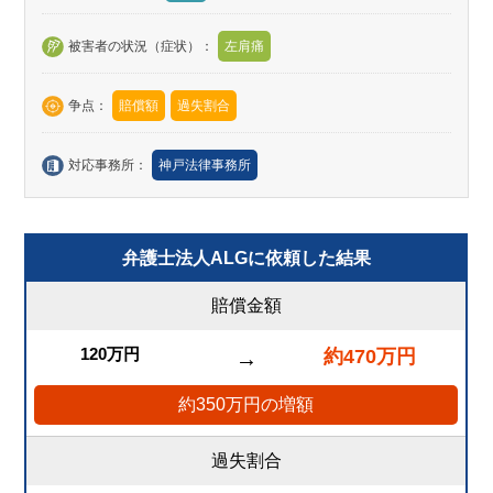
被害者の状況（症状）：
左肩痛
争点：
賠償額
過失割合
対応事務所：
神戸法律事務所
弁護士法人ALGに依頼した結果
賠償金額
120万円
約470万円
→
約350万円の増額
過失割合