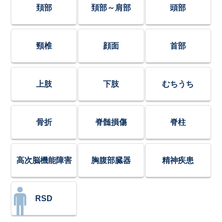
頚部
頚部～肩部
頭部
頸椎
顔面
首部
上肢
下肢
むちうち
骨折
脊髄損傷
脊柱
高次脳機能障害
胸腹部臓器
精神疾患
RSD