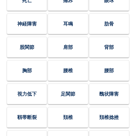
死亡
痛み
眼球
神経障害
耳鳴
肋骨
股関節
肩部
背部
胸部
腰椎
腰部
視力低下
足関節
醜状障害
靱帯断裂
頚椎
頚椎捻挫