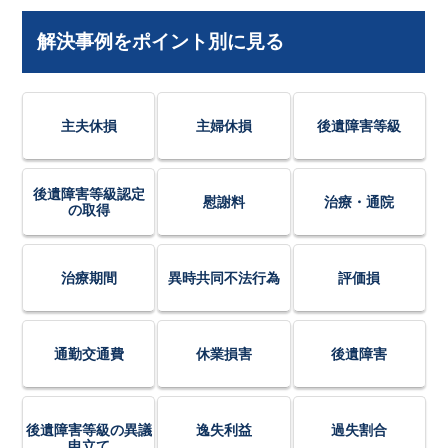
解決事例をポイント別に見る
主夫休損
主婦休損
後遺障害等級
後遺障害等級認定
慰謝料
治療・通院
の取得
治療期間
異時共同不法行為
評価損
通勤交通費
休業損害
後遺障害
後遺障害等級の異議
逸失利益
過失割合
申立て