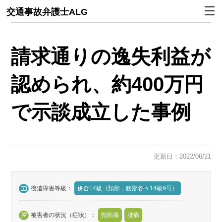
交通事故弁護士ALG
請求通りの逸失利益が
認められ、約400万円
で示談成立した事例
更新日：2022/06/21
後遺障害等級：
併合14級（頚部，腰部各々14級9号）
被害者の状況（症状）：
頸部痛
腰痛