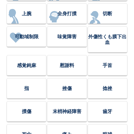
上腕
全身打撲
切断
可動域制限
味覚障害
外傷性くも膜下出
血
感覚鈍麻
慰謝料
手首
指
挫傷
捻挫
撲傷
末梢神経障害
歯牙