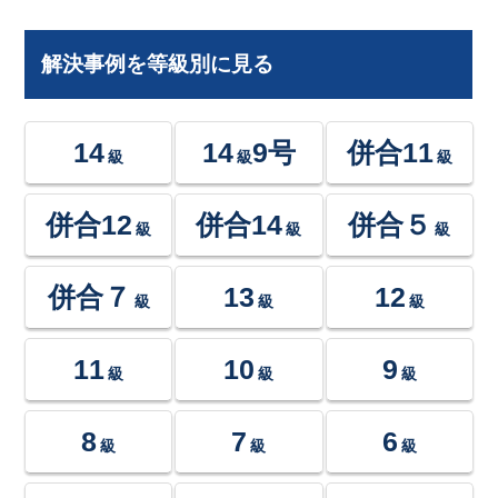
解決事例を等級別に見る
14
14
9号
併合11
級
級
級
併合12
併合14
併合５
級
級
級
併合７
13
12
級
級
級
11
10
9
級
級
級
8
7
6
級
級
級