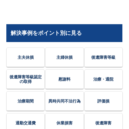
解決事例をポイント別に見る
主夫休損
主婦休損
後遺障害等級
後遺障害等級認定
慰謝料
治療・通院
の取得
治療期間
異時共同不法行為
評価損
通勤交通費
休業損害
後遺障害