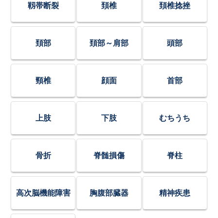
靱帯断裂
頚椎
頚椎捻挫
頚部
頚部～肩部
頭部
頸椎
顔面
首部
上肢
下肢
むちうち
骨折
脊髄損傷
脊柱
高次脳機能障害
胸腹部臓器
精神疾患