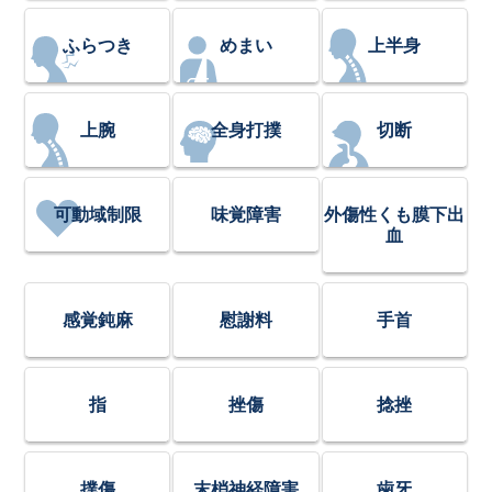
ふらつき
めまい
上半身
上腕
全身打撲
切断
可動域制限
味覚障害
外傷性くも膜下出
血
感覚鈍麻
慰謝料
手首
指
挫傷
捻挫
撲傷
末梢神経障害
歯牙