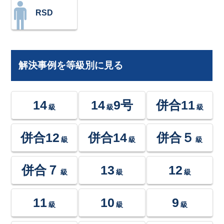
RSD
解決事例を等級別に見る
14
14
9号
併合11
級
級
級
併合12
併合14
併合５
級
級
級
併合７
13
12
級
級
級
11
10
9
級
級
級