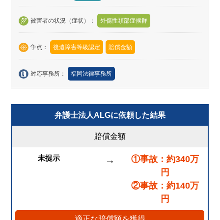
被害者の状況（症状）：
外傷性頚部症候群
争点：
後遺障害等級認定
賠償金額
対応事務所：
福岡法律事務所
弁護士法人ALGに依頼した結果
賠償金額
未提示
①事故：約340万
→
円
②事故：約140万
円
適正な賠償額を獲得