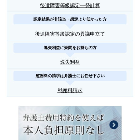
後遺障害等級認定一発計算
認定結果が非該当・想定より低かった方
後遺障害等級認定の異議申立て
逸失利益に疑問をお持ちの方
逸失利益
慰謝料の請求は弁護士にお任せ下さい
慰謝料請求