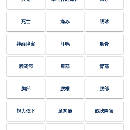
死亡
痛み
眼球
神経障害
耳鳴
肋骨
股関節
肩部
背部
胸部
腰椎
腰部
視力低下
足関節
醜状障害