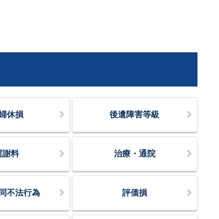
婦休損
後遺障害等級
慰謝料
治療・通院
同不法行為
評価損