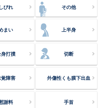
しびれ
その他
めまい
上半身
全身打撲
切断
味覚障害
外傷性くも膜下出血
慰謝料
手首