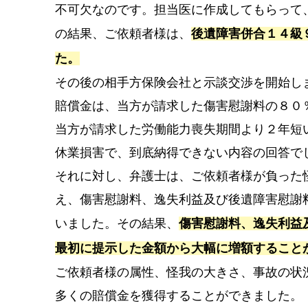
不可欠なのです。担当医に作成してもらって
の結果、ご依頼者様は、
後遺障害併合１４級
た。
その後の相手方保険会社と示談交渉を開始し
賠償金は、当方が請求した傷害慰謝料の８０
当方が請求した労働能力喪失期間より２年短
休業損害で、到底納得できない内容の回答で
それに対し、弁護士は、ご依頼者様が負った
え、傷害慰謝料、逸失利益及び後遺障害慰謝
いました。その結果、
傷害慰謝料、逸失利益
最初に提示した金額から大幅に増額すること
ご依頼者様の属性、怪我の大きさ、事故の状
多くの賠償金を獲得することができました。