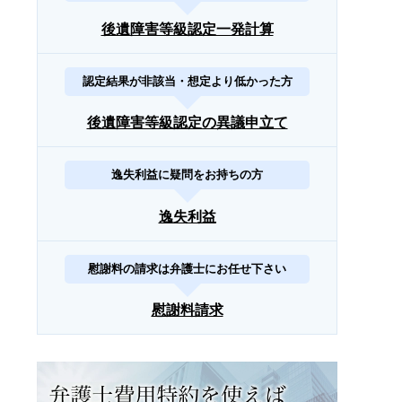
後遺障害等級認定一発計算
認定結果が非該当・想定より低かった方
後遺障害等級認定の異議申立て
逸失利益に疑問をお持ちの方
逸失利益
慰謝料の請求は弁護士にお任せ下さい
慰謝料請求