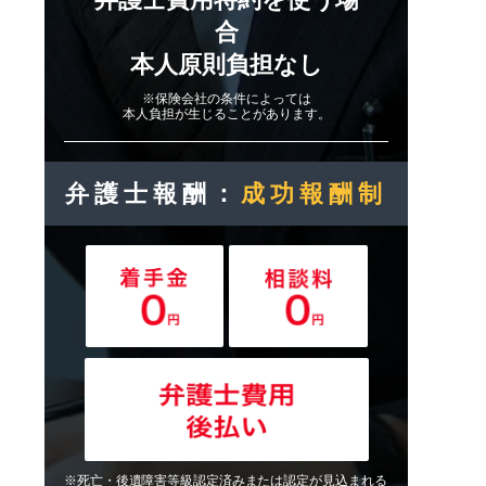
合
本人原則負担なし
※保険会社の条件によっては
本人負担が生じることがあります。
弁護士報酬：
成功報酬制
※死亡・後遺障害等級認定済みまたは認定が見込まれる