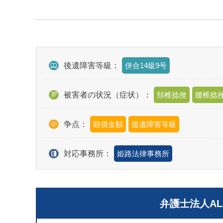
後遺障害等級：
併合14級9号
被害者の状況（症状）：
頚椎捻挫
腰椎捻
争点：
賠償金額
後遺障害等級
対応事務所：
姫路法律事務所
弁護士法人A