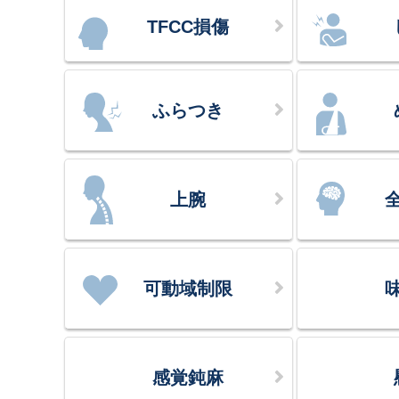
TFCC損傷
ふらつき
上腕
可動域制限
感覚鈍麻