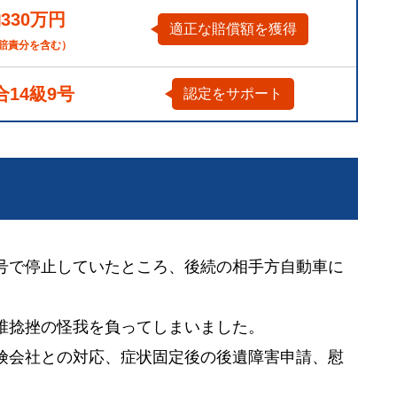
330万円
適正な賠償額を獲得
賠責分を含む）
合14級9号
認定をサポート
号で停止していたところ、後続の相手方自動車に
椎捻挫の怪我を負ってしまいました。
険会社との対応、症状固定後の後遺障害申請、慰