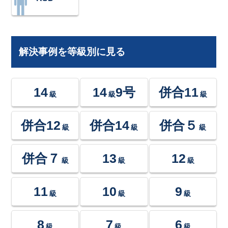
解決事例を等級別に見る
14
14
9号
併合11
級
級
級
併合12
併合14
併合５
級
級
級
併合７
13
12
級
級
級
11
10
9
級
級
級
8
7
6
級
級
級