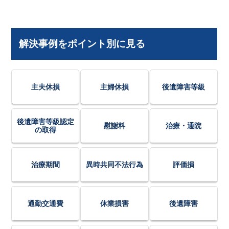
解決事例をポイント別に見る
主夫休損
主婦休損
後遺障害等級
後遺障害等級認定
慰謝料
治療・通院
の取得
治療期間
異時共同不法行為
評価損
通勤交通費
休業損害
後遺障害