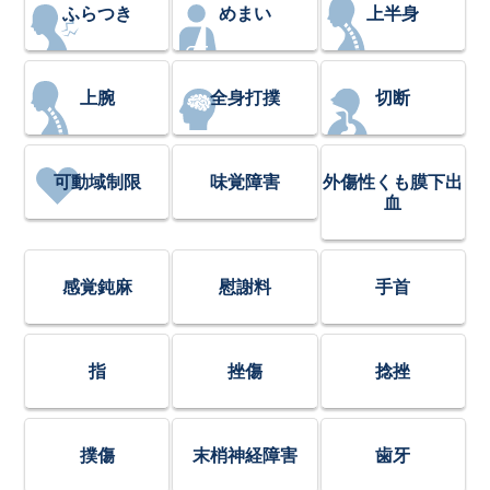
ふらつき
めまい
上半身
上腕
全身打撲
切断
可動域制限
味覚障害
外傷性くも膜下出
血
感覚鈍麻
慰謝料
手首
指
挫傷
捻挫
撲傷
末梢神経障害
歯牙