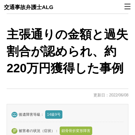
交通事故弁護士ALG
主張通りの金額と過失
割合が認められ、約
220万円獲得した事例
更新日：2022/06/08
後遺障害等級：
14級9号
被害者の状況（症状）：
鎖骨骨折変形障害