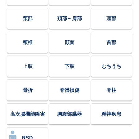
頚部
頚部～肩部
頭部
頸椎
顔面
首部
上肢
下肢
むちうち
骨折
脊髄損傷
脊柱
高次脳機能障害
胸腹部臓器
精神疾患
RSD