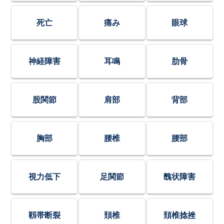
死亡
痛み
眼球
神経障害
耳鳴
肋骨
股関節
肩部
背部
胸部
腰椎
腰部
視力低下
足関節
醜状障害
靱帯断裂
頚椎
頚椎捻挫