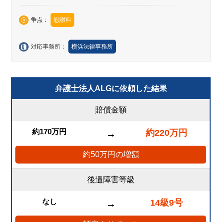
争点：
慰謝料
対応事務所：
横浜法律事務所
弁護士法人ALGに依頼した結果
賠償金額
約170万円
約220万円
→
約50万円の増額
後遺障害等級
なし
14級9号
→