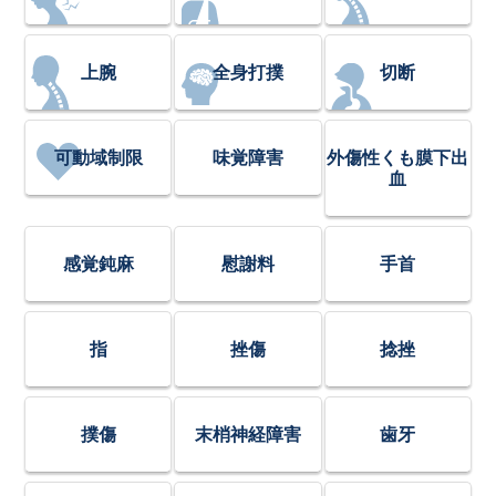
上腕
全身打撲
切断
可動域制限
味覚障害
外傷性くも膜下出
血
感覚鈍麻
慰謝料
手首
指
挫傷
捻挫
撲傷
末梢神経障害
歯牙