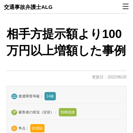
交通事故弁護士ALG
相手方提示額より100
万円以上増額した事例
更新日：2022/06/20
後遺障害等級：
14級
被害者の状況（症状）：
頸椎捻挫
争点：
賠償額