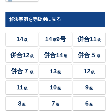
解決事例を等級別に見る
14
14
9号
併合11
級
級
級
併合12
併合14
併合５
級
級
級
併合７
13
12
級
級
級
11
10
9
級
級
級
8
7
6
級
級
級