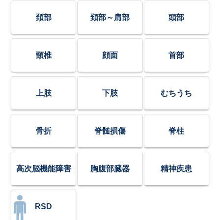
頚部
頚部～肩部
頭部
頸椎
顔面
首部
上肢
下肢
むちうち
骨折
脊髄損傷
脊柱
高次脳機能障害
胸腹部臓器
精神疾患
RSD