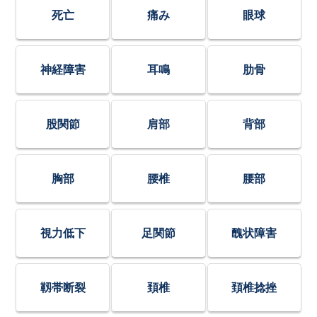
死亡
痛み
眼球
神経障害
耳鳴
肋骨
股関節
肩部
背部
胸部
腰椎
腰部
視力低下
足関節
醜状障害
靱帯断裂
頚椎
頚椎捻挫