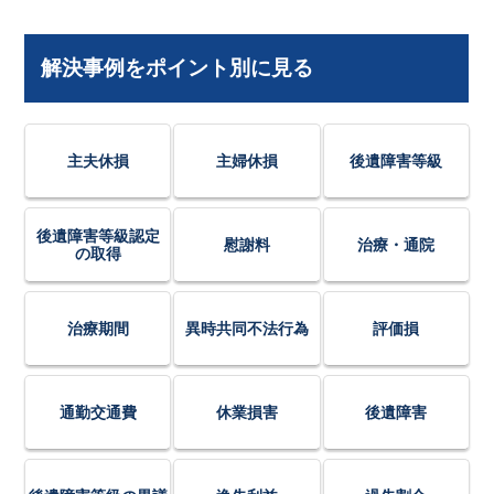
解決事例をポイント別に見る
主夫休損
主婦休損
後遺障害等級
後遺障害等級認定
慰謝料
治療・通院
の取得
治療期間
異時共同不法行為
評価損
通勤交通費
休業損害
後遺障害