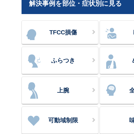
解決事例を部位・症状別に見る
TFCC損傷
ふらつき
上腕
可動域制限