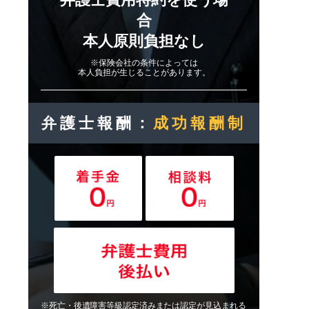
合
本人原則負担なし
※保険会社の条件によっては
本人負担が生じることがあります。
弁護士報酬：
成功報酬制
※死亡・後遺障害等級認定済みまたは認定が見込まれる