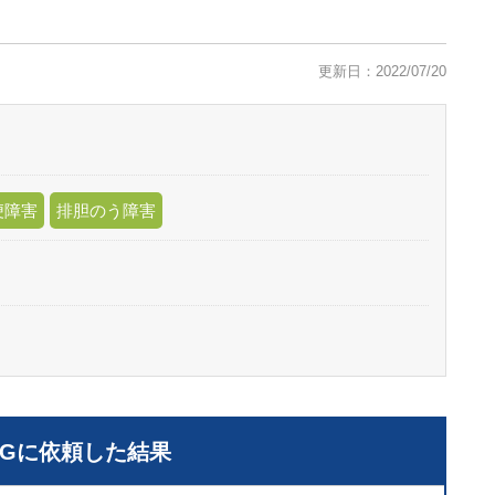
更新日：2022/07/20
便障害
排胆のう障害
LGに依頼した結果