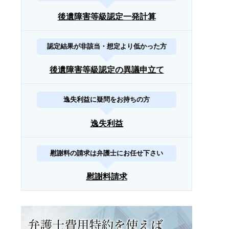
後遺障害等級認定一発計算
認定結果が非該当・想定より低かった方
後遺障害等級認定の異議申立て
逸失利益に疑問をお持ちの方
逸失利益
慰謝料の請求は弁護士にお任せ下さい
慰謝料請求