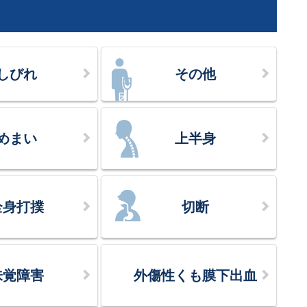
しびれ
その他
めまい
上半身
全身打撲
切断
味覚障害
外傷性くも膜下出血