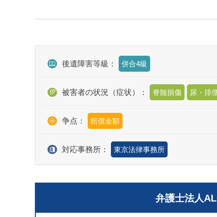
後遺障害等級：
併合4級
被害者の状況（症状）：
脊髄損傷
尿・排
争点：
賠償金額
対応事務所：
東京法律事務所
弁護士法人A