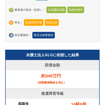
被害者の状況（症状）：
右肩腱板損傷
頚椎挫傷等
争点：
後遺障害等級
賠償金額
対応事務所：
東京法律事務所
弁護士法人ALGに依頼した結果
賠償金額
約340万円
（自賠責保険金を含む）
後遺障害等級
非該当
14級9号
→