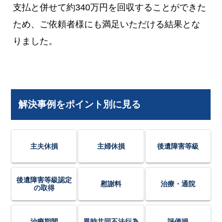
支払と併せて約340万円を回収することができた
ため、ご依頼者様にも満足いただける結果とな
りました。
解決事例をポイント別に見る
主夫休損
主婦休損
後遺障害等級
後遺障害等級認定
慰謝料
治療・通院
の取得
治療期間
異時共同不法行為
評価損