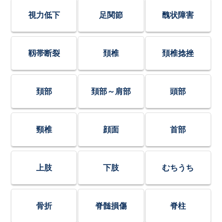
視力低下
足関節
醜状障害
靱帯断裂
頚椎
頚椎捻挫
頚部
頚部～肩部
頭部
頸椎
顔面
首部
上肢
下肢
むちうち
骨折
脊髄損傷
脊柱