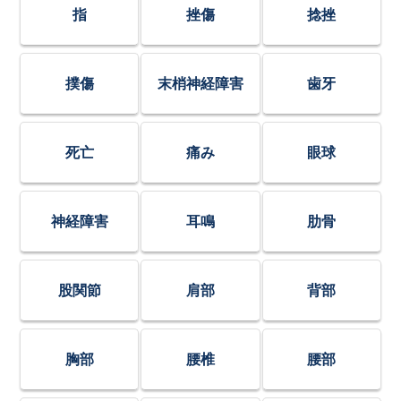
指
挫傷
捻挫
撲傷
末梢神経障害
歯牙
死亡
痛み
眼球
神経障害
耳鳴
肋骨
股関節
肩部
背部
胸部
腰椎
腰部