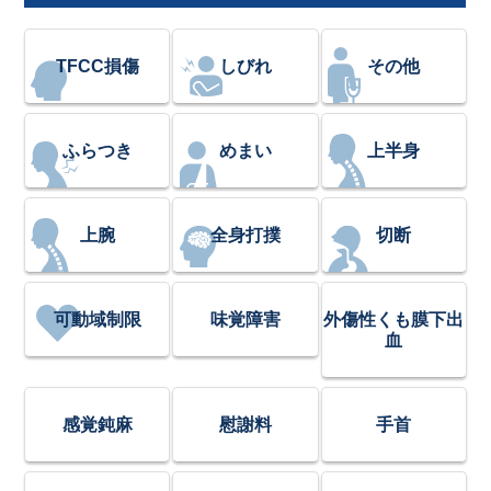
TFCC損傷
しびれ
その他
ふらつき
めまい
上半身
上腕
全身打撲
切断
可動域制限
味覚障害
外傷性くも膜下出
血
感覚鈍麻
慰謝料
手首