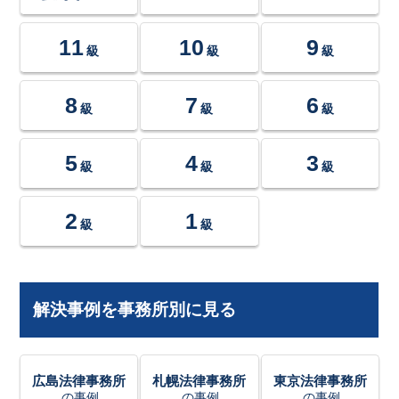
11
10
9
級
級
級
8
7
6
級
級
級
5
4
3
級
級
級
2
1
級
級
解決事例を事務所別に見る
広島法律事務所
札幌法律事務所
東京法律事務所
の事例
の事例
の事例