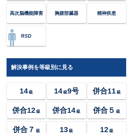
高次脳機能障害
胸腹部臓器
精神疾患
RSD
解決事例を等級別に見る
14
14
9号
併合11
級
級
級
併合12
併合14
併合５
級
級
級
併合７
13
12
級
級
級