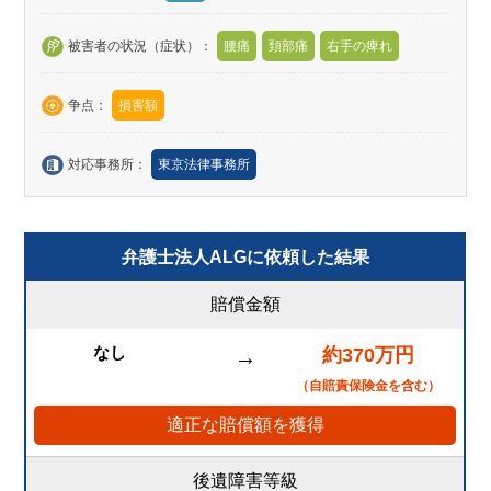
被害者の状況（症状）：
腰痛
頚部痛
右手の痺れ
争点：
損害額
対応事務所：
東京法律事務所
弁護士法人ALGに依頼した結果
賠償金額
なし
約370万円
→
（自賠責保険金を含む）
適正な賠償額を獲得
後遺障害等級