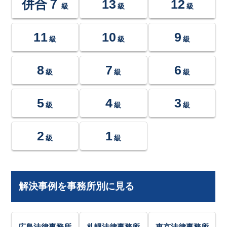
併合７
13
12
級
級
級
11
10
9
級
級
級
8
7
6
級
級
級
5
4
3
級
級
級
2
1
級
級
解決事例を事務所別に見る
広島法律事務所
札幌法律事務所
東京法律事務所