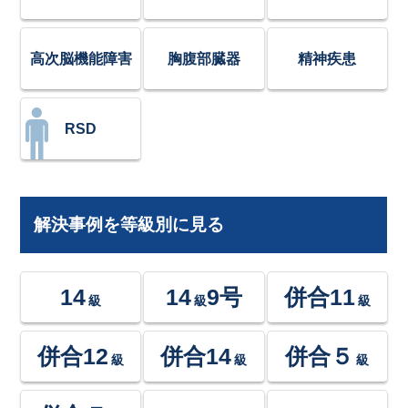
高次脳機能障害
胸腹部臓器
精神疾患
RSD
解決事例を等級別に見る
14
14
9号
併合11
級
級
級
併合12
併合14
併合５
級
級
級