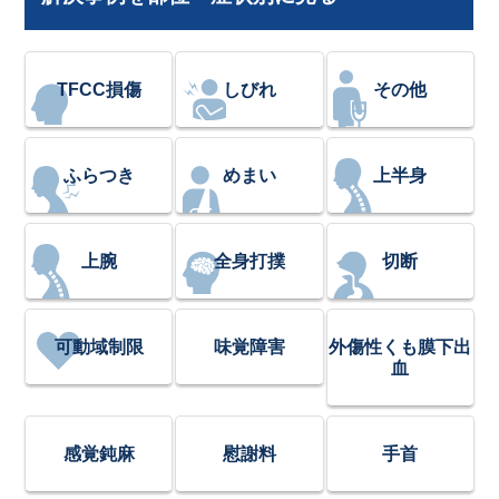
TFCC損傷
しびれ
その他
ふらつき
めまい
上半身
上腕
全身打撲
切断
可動域制限
味覚障害
外傷性くも膜下出
血
感覚鈍麻
慰謝料
手首