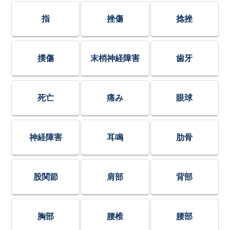
指
挫傷
捻挫
撲傷
末梢神経障害
歯牙
死亡
痛み
眼球
神経障害
耳鳴
肋骨
股関節
肩部
背部
胸部
腰椎
腰部