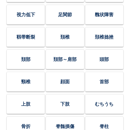
視力低下
足関節
醜状障害
靱帯断裂
頚椎
頚椎捻挫
頚部
頚部～肩部
頭部
頸椎
顔面
首部
上肢
下肢
むちうち
骨折
脊髄損傷
脊柱