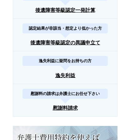
後遺障害等級認定一発計算
認定結果が非該当・想定より低かった方
後遺障害等級認定の異議申立て
逸失利益に疑問をお持ちの方
逸失利益
慰謝料の請求は弁護士にお任せ下さい
慰謝料請求