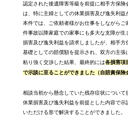
認定された後遺障害等級を前提に相手方保険
は、特に主婦としての休業損害及び逸失利益
本件では、ご依頼者様がお仕事をしながらご
件事故以降家庭での家事にも多大な支障が生
損害及び逸失利益を請求しましたが、相手方
基礎としての賠償額を提示され、双方の主張
粘り強く交渉した結果、最終的には
各損害項
で示談に至ることができました（自賠責保険金
相談当初から懸念していた残存症状について
休業損害及び逸失利益を前提とした内容で示
いただける形で解決することができました。