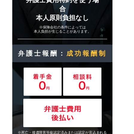
合
本人原則負担なし
※保険会社の条件によっては
本人負担が生じることがあります。
弁護士報酬：
成功報酬制
※死亡・後遺障害等級認定済みまたは認定が見込まれる