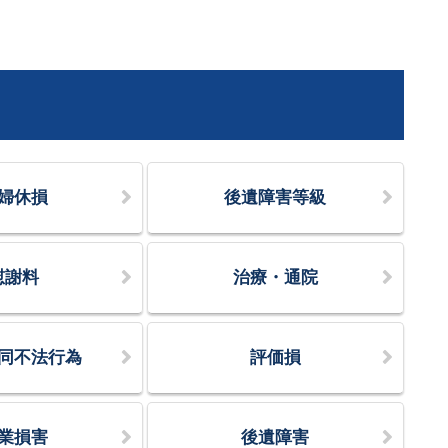
婦休損
後遺障害等級
慰謝料
治療・通院
同不法行為
評価損
業損害
後遺障害