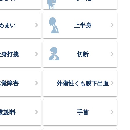
めまい
上半身
全身打撲
切断
味覚障害
外傷性くも膜下出血
慰謝料
手首