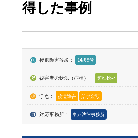
得した事例
後遺障害等級：
14級9号
被害者の状況（症状）：
頚椎捻挫
争点：
後遺障害
賠償金額
対応事務所：
東京法律事務所