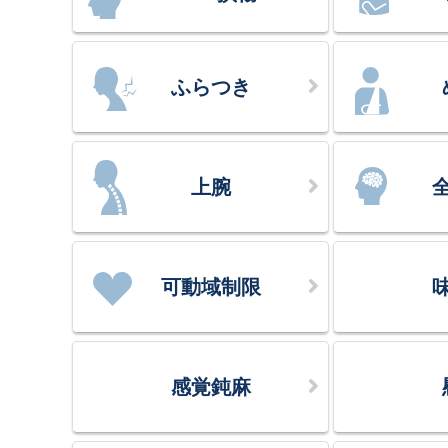
ふらつき
上腕
可動域制限
感覚鈍麻