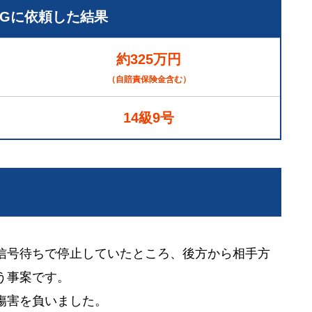
LGに依頼した結果
約325万円
（自賠責保険金含む）
14級9号
信号待ちで停止していたところ、後方から相手方
う事案です。
傷害を負いました。