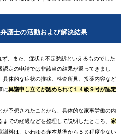
当弁護士の活動および解決結果
れず、また、症状も不定愁訴といえるものでした
級認定の申請では非該当の結果が返ってきまし
、具体的な症状の推移、検査所見、投薬内容など
事に
異議申し立てが認められて１４級９号が認定
とが予想されたことから、具体的な家事労働の内
るまでの経過などを整理して説明したところ、
家
慰謝料は、いわゆる赤本基準から５％程度少ない