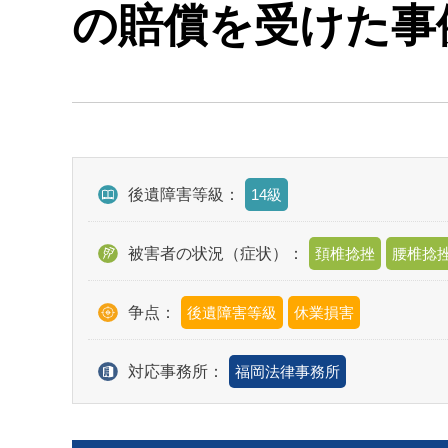
の賠償を受けた事
後遺障害等級：
14級
被害者の状況（症状）：
頚椎捻挫
腰椎捻
争点：
後遺障害等級
休業損害
対応事務所：
福岡法律事務所