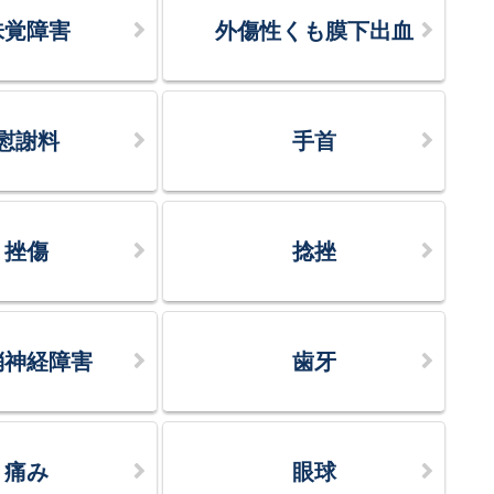
味覚障害
外傷性くも膜下出血
慰謝料
手首
挫傷
捻挫
梢神経障害
歯牙
痛み
眼球