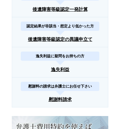
後遺障害等級認定一発計算
認定結果が非該当・想定より低かった方
後遺障害等級認定の異議申立て
逸失利益に疑問をお持ちの方
逸失利益
慰謝料の請求は弁護士にお任せ下さい
慰謝料請求