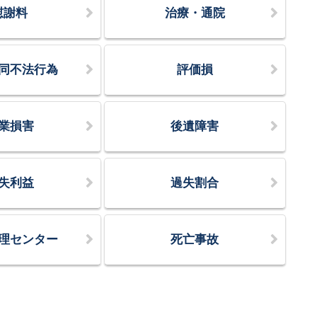
慰謝料
治療・通院
同不法行為
評価損
業損害
後遺障害
失利益
過失割合
理センター
死亡事故