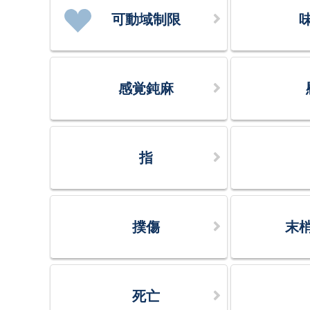
可動域制限
感覚鈍麻
指
撲傷
末
死亡