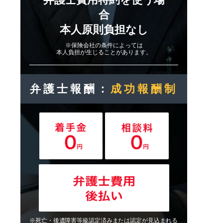
合
本人原則負担なし
※保険会社の条件によっては
本人負担が生じることがあります。
弁護士報酬：
成功報酬制
※死亡・後遺障害等級認定済みまたは認定が見込まれる