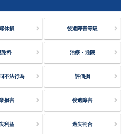
婦休損
後遺障害等級
慰謝料
治療・通院
同不法行為
評価損
業損害
後遺障害
失利益
過失割合