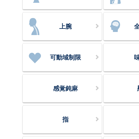
上腕
可動域制限
感覚鈍麻
指