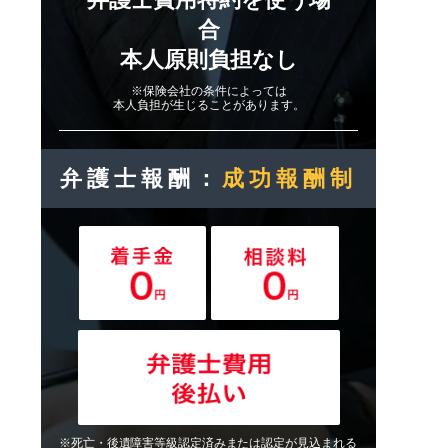
合
本人原則負担なし
※保険会社の条件によっては
本人負担が生じることがあります。
弁護士報酬：
成功報酬制
※死亡・後遺障害等級認定済みまたは認定が見込まれる