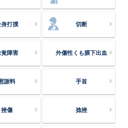
全身打撲
切断
味覚障害
外傷性くも膜下出血
慰謝料
手首
挫傷
捻挫