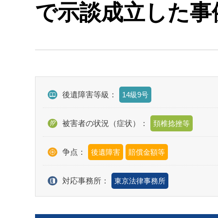
で示談成立した事
後遺障害等級：
14級9号
被害者の状況（症状）：
頚椎捻挫等
争点：
後遺障害
賠償金額等
対応事務所：
東京法律事務所