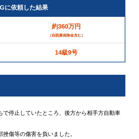
LGに依頼した結果
約360万円
（自賠責保険金含む）
14級9号
ちで停止していたところ、後方から相手方自動車
部挫傷等の傷害を負いました。