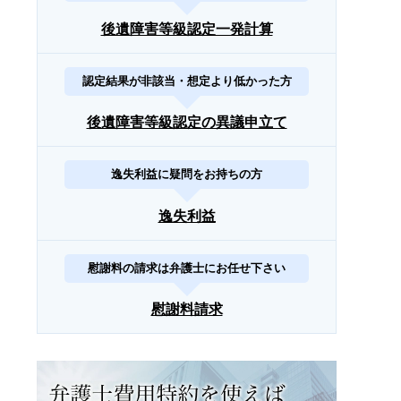
後遺障害等級認定一発計算
認定結果が非該当・想定より低かった方
後遺障害等級認定の異議申立て
逸失利益に疑問をお持ちの方
逸失利益
慰謝料の請求は弁護士にお任せ下さい
慰謝料請求