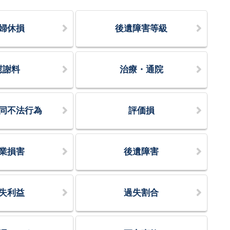
婦休損
後遺障害等級
慰謝料
治療・通院
同不法行為
評価損
業損害
後遺障害
失利益
過失割合