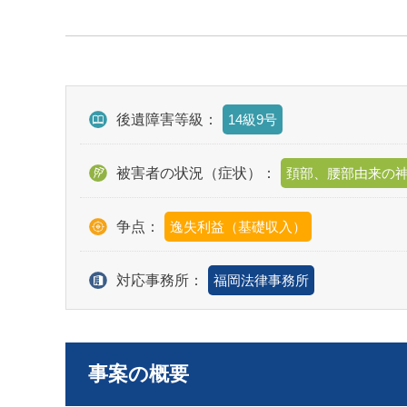
後遺障害等級：
14級9号
被害者の状況（症状）：
頚部、腰部由来の
争点：
逸失利益（基礎収入）
対応事務所：
福岡法律事務所
事案の概要