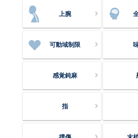
上腕
可動域制限
感覚鈍麻
指
撲傷
末