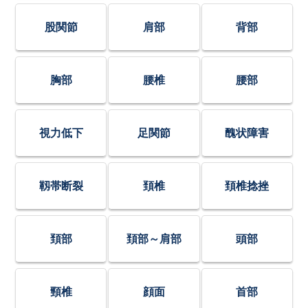
股関節
肩部
背部
胸部
腰椎
腰部
視力低下
足関節
醜状障害
靱帯断裂
頚椎
頚椎捻挫
頚部
頚部～肩部
頭部
頸椎
顔面
首部