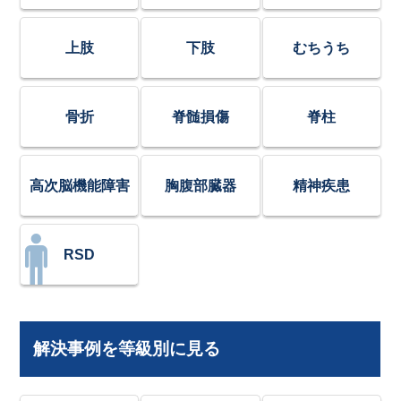
上肢
下肢
むちうち
骨折
脊髄損傷
脊柱
高次脳機能障害
胸腹部臓器
精神疾患
RSD
解決事例を等級別に見る