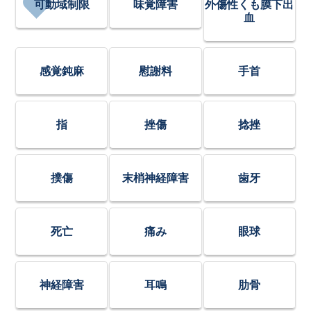
可動域制限
味覚障害
外傷性くも膜下出
血
感覚鈍麻
慰謝料
手首
指
挫傷
捻挫
撲傷
末梢神経障害
歯牙
死亡
痛み
眼球
神経障害
耳鳴
肋骨