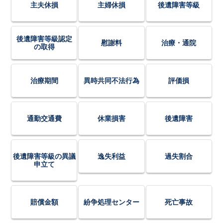
主夫休損
主婦休損
後遺障害等級
後遺障害等級認定
慰謝料
治療・通院
の取得
治療期間
異時共同不法行為
評価損
通勤交通費
休業損害
後遺障害
後遺障害等級の異議
逸失利益
過失割合
申立て
賠償金額
紛争処理センター
死亡事故