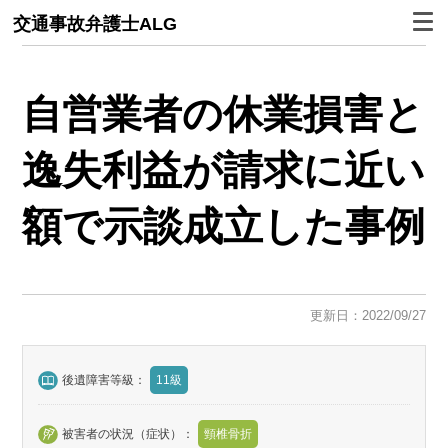
交通事故弁護士ALG
自営業者の休業損害と
逸失利益が請求に近い
額で示談成立した事例
更新日：2022/09/27
後遺障害等級：
11級
被害者の状況（症状）：
頸椎骨折