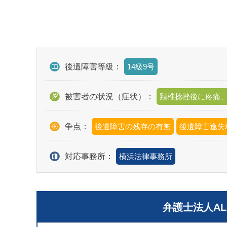
後遺障害等級：
14級9号
被害者の状況（症状）：
頚椎捻挫後に疼痛
争点：
後遺障害の残存の有無
後遺障害逸失
対応事務所：
横浜法律事務所
弁護士法人A