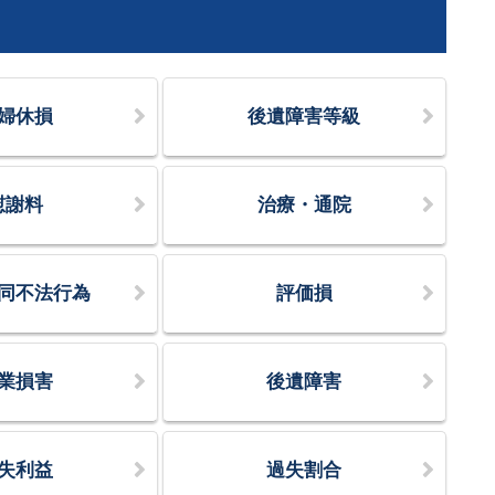
婦休損
後遺障害等級
慰謝料
治療・通院
同不法行為
評価損
業損害
後遺障害
失利益
過失割合