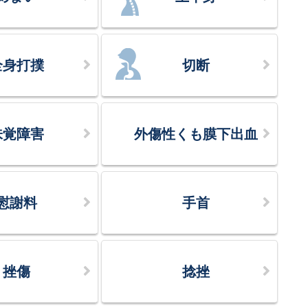
全身打撲
切断
味覚障害
外傷性くも膜下出血
慰謝料
手首
挫傷
捻挫