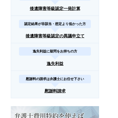
後遺障害等級認定一発計算
認定結果が非該当・想定より低かった方
後遺障害等級認定の異議申立て
逸失利益に疑問をお持ちの方
逸失利益
慰謝料の請求は弁護士にお任せ下さい
慰謝料請求