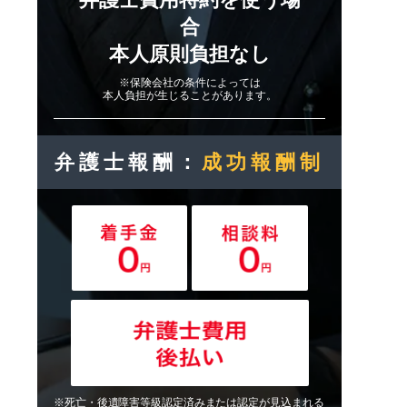
合
本人原則負担なし
※保険会社の条件によっては
本人負担が生じることがあります。
弁護士報酬：
成功報酬制
※死亡・後遺障害等級認定済みまたは認定が見込まれる