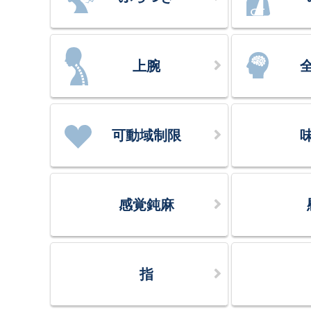
上腕
可動域制限
感覚鈍麻
指