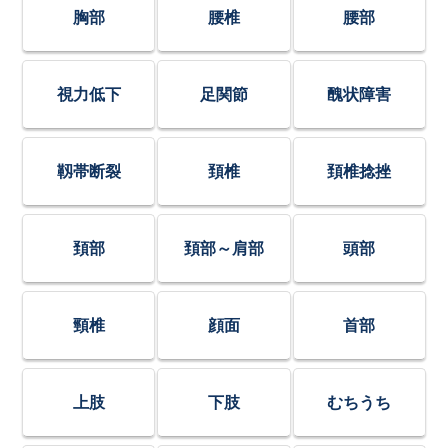
胸部
腰椎
腰部
視力低下
足関節
醜状障害
靱帯断裂
頚椎
頚椎捻挫
頚部
頚部～肩部
頭部
頸椎
顔面
首部
上肢
下肢
むちうち