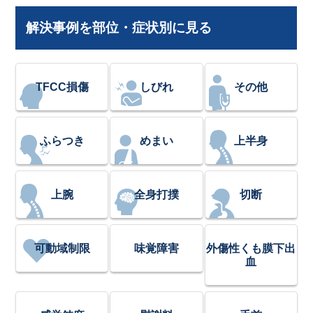
解決事例を部位・症状別に見る
TFCC損傷
しびれ
その他
ふらつき
めまい
上半身
上腕
全身打撲
切断
可動域制限
味覚障害
外傷性くも膜下出
血