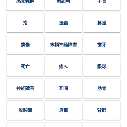
感覚鈍麻
慰謝料
手首
指
挫傷
捻挫
撲傷
末梢神経障害
歯牙
死亡
痛み
眼球
神経障害
耳鳴
肋骨
股関節
肩部
背部