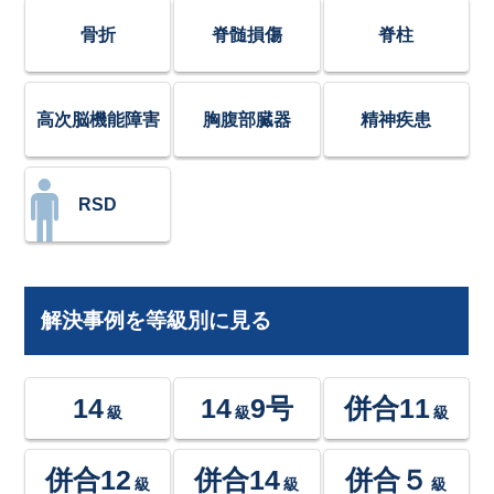
骨折
脊髄損傷
脊柱
高次脳機能障害
胸腹部臓器
精神疾患
RSD
解決事例を等級別に見る
14
14
9号
併合11
級
級
級
併合12
併合14
併合５
級
級
級