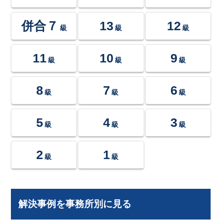
併合７
13
12
級
級
級
11
10
9
級
級
級
8
7
6
級
級
級
5
4
3
級
級
級
2
1
級
級
解決事例を事務所別に見る