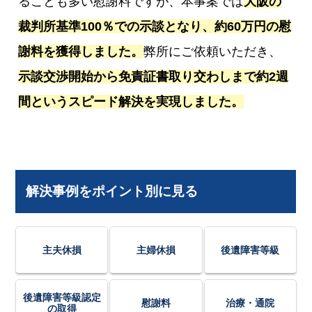
ることも多い慰謝料ですが、本事案では
大阪の
裁判所基準100％での示談となり、約60万円の慰
謝料を獲得しました。
弊所にご依頼いただき、
示談交渉開始から免責証書取り交わしまで約2週
間というスピード解決を実現しました。
解決事例をポイント別に見る
主夫休損
主婦休損
後遺障害等級
後遺障害等級認定
慰謝料
治療・通院
の取得