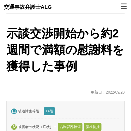
交通事故弁護士ALG
示談交渉開始から約2
週間で満額の慰謝料を
獲得した事例
更新日：2022/09/28
後遺障害等級：
14級
被害者の状況（症状）：
右胸背部挫傷
腰椎捻挫