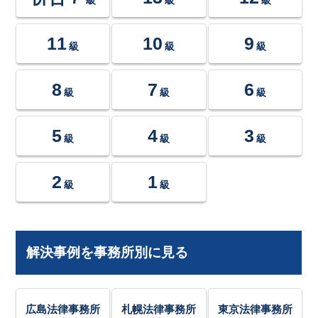
11
10
9
級
級
級
8
7
6
級
級
級
5
4
3
級
級
級
2
1
級
級
解決事例を事務所別に見る
広島法律事務所
札幌法律事務所
東京法律事務所