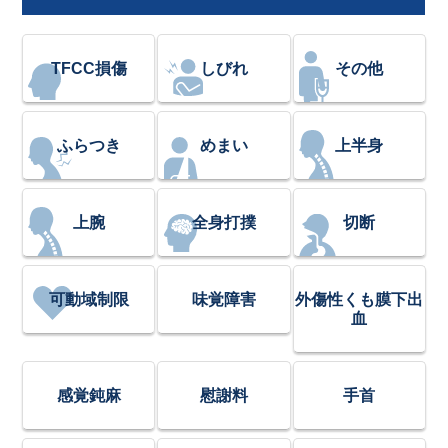
TFCC損傷
しびれ
その他
ふらつき
めまい
上半身
上腕
全身打撲
切断
可動域制限
味覚障害
外傷性くも膜下出
血
感覚鈍麻
慰謝料
手首