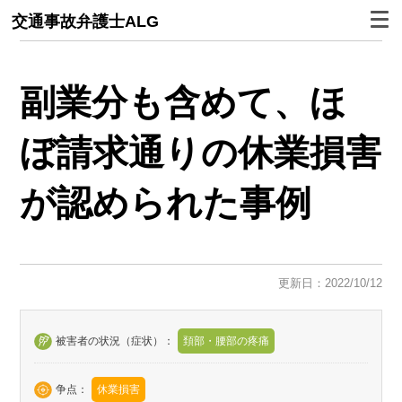
交通事故弁護士ALG
副業分も含めて、ほ
ぼ請求通りの休業損害
が認められた事例
更新日：2022/10/12
被害者の状況（症状）：
頚部・腰部の疼痛
争点：
休業損害