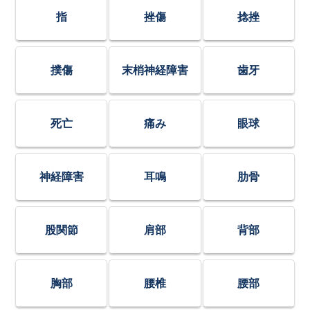
指
挫傷
捻挫
撲傷
末梢神経障害
歯牙
死亡
痛み
眼球
神経障害
耳鳴
肋骨
股関節
肩部
背部
胸部
腰椎
腰部