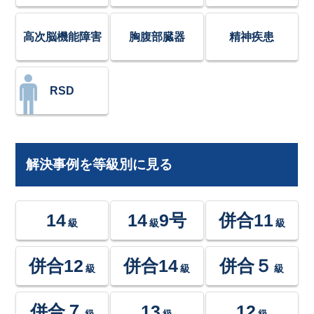
高次脳機能障害
胸腹部臓器
精神疾患
RSD
解決事例を等級別に見る
14
14
9号
併合11
級
級
級
併合12
併合14
併合５
級
級
級
併合７
13
12
級
級
級