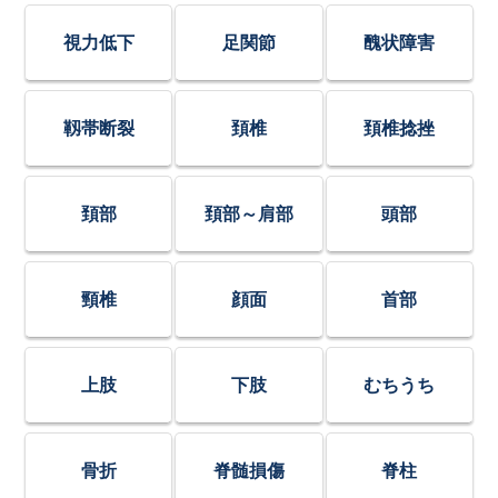
視力低下
足関節
醜状障害
靱帯断裂
頚椎
頚椎捻挫
頚部
頚部～肩部
頭部
頸椎
顔面
首部
上肢
下肢
むちうち
骨折
脊髄損傷
脊柱