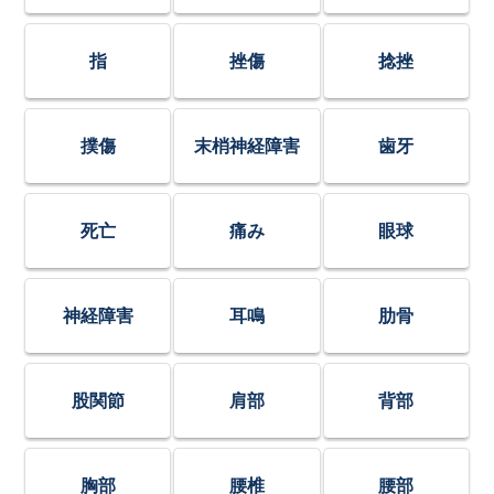
指
挫傷
捻挫
撲傷
末梢神経障害
歯牙
死亡
痛み
眼球
神経障害
耳鳴
肋骨
股関節
肩部
背部
胸部
腰椎
腰部