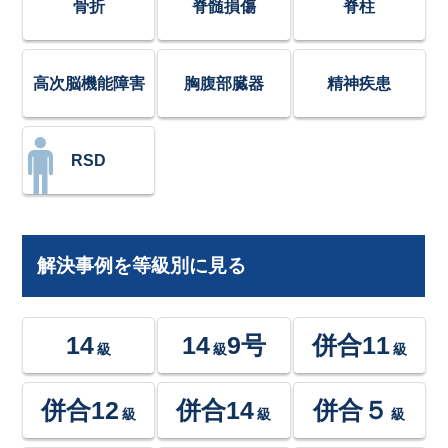
骨折
脊髄損傷
脊柱
高次脳機能障害
胸腹部臓器
精神疾患
RSD
解決事例を等級別に見る
14
14
9号
併合11
級
級
級
併合12
併合14
併合５
級
級
級