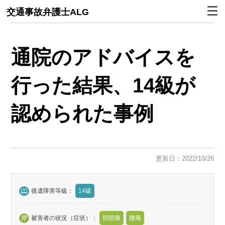
交通事故弁護士ALG
通院のアドバイスを
行った結果、
14級が
認められた
事例
更新日：2022/10/26
後遺障害等級：
14級
被害者の状況（症状）：
頚部痛
腰痛