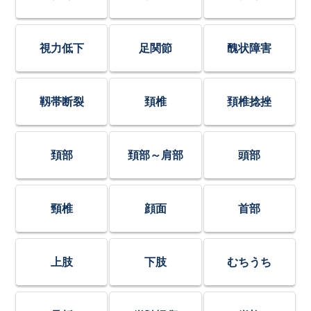
視力低下
足関節
醜状障害
靱帯断裂
頚椎
頚椎捻挫
頚部
頚部～肩部
頭部
頸椎
顔面
首部
上肢
下肢
むちうち