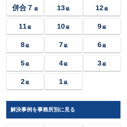
併合７
13
12
級
級
級
11
10
9
級
級
級
8
7
6
級
級
級
5
4
3
級
級
級
2
1
級
級
解決事例を事務所別に見る