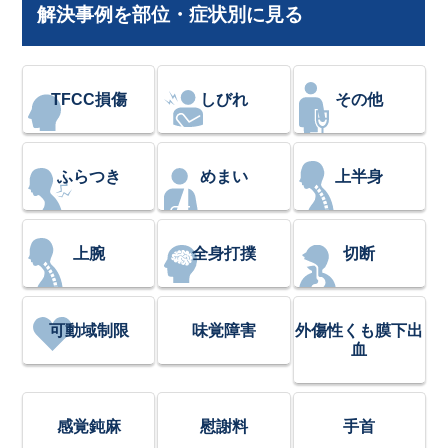
解決事例を部位・症状別に見る
TFCC損傷
しびれ
その他
ふらつき
めまい
上半身
上腕
全身打撲
切断
可動域制限
味覚障害
外傷性くも膜下出
血
感覚鈍麻
慰謝料
手首