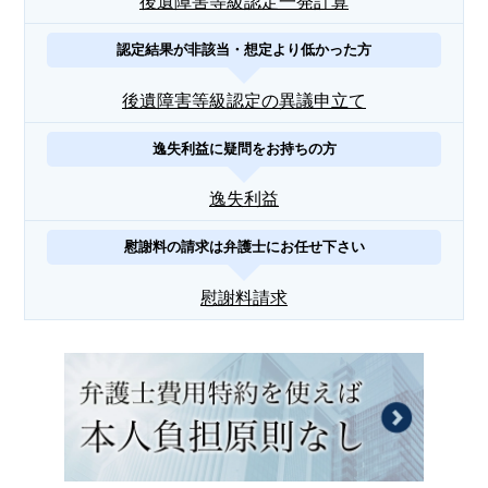
後遺障害等級認定一発計算
認定結果が非該当・想定より低かった方
後遺障害等級認定の異議申立て
逸失利益に疑問をお持ちの方
逸失利益
慰謝料の請求は弁護士にお任せ下さい
慰謝料請求