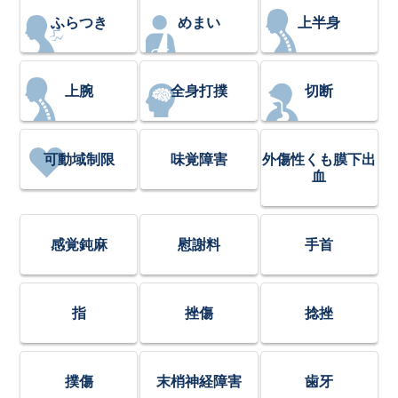
ふらつき
めまい
上半身
上腕
全身打撲
切断
可動域制限
味覚障害
外傷性くも膜下出
血
感覚鈍麻
慰謝料
手首
指
挫傷
捻挫
撲傷
末梢神経障害
歯牙