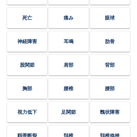
死亡
痛み
眼球
神経障害
耳鳴
肋骨
股関節
肩部
背部
胸部
腰椎
腰部
視力低下
足関節
醜状障害
靱帯断裂
頚椎
頚椎捻挫