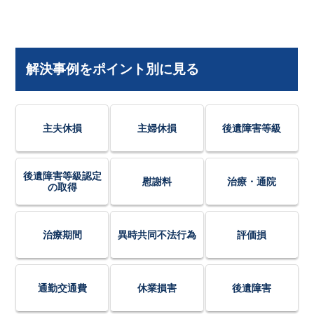
解決事例をポイント別に見る
主夫休損
主婦休損
後遺障害等級
後遺障害等級認定
慰謝料
治療・通院
の取得
治療期間
異時共同不法行為
評価損
通勤交通費
休業損害
後遺障害