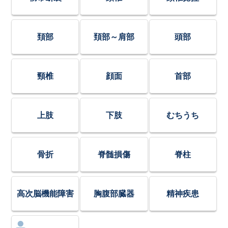
頚部
頚部～肩部
頭部
頸椎
顔面
首部
上肢
下肢
むちうち
骨折
脊髄損傷
脊柱
高次脳機能障害
胸腹部臓器
精神疾患