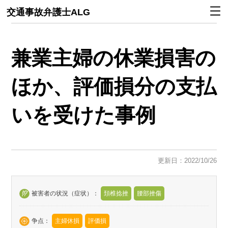
交通事故弁護士ALG
兼業主婦の
休業損害
の
ほか、
評価損
分の支払
いを受けた事例
更新日：2022/10/26
被害者の状況（症状）：
頚椎捻挫
腰部挫傷
争点：
主婦休損
評価損