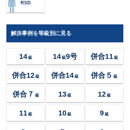
RSD
解決事例を等級別に見る
14
14
9号
併合11
級
級
級
併合12
併合14
併合５
級
級
級
併合７
13
12
級
級
級
11
10
9
級
級
級