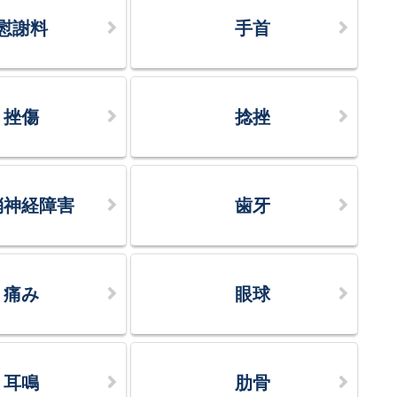
慰謝料
手首
挫傷
捻挫
梢神経障害
歯牙
痛み
眼球
耳鳴
肋骨