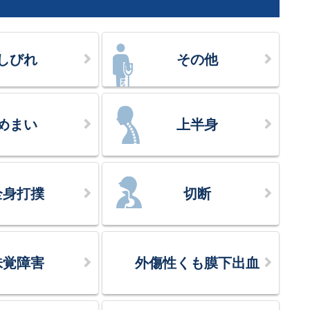
しびれ
その他
めまい
上半身
全身打撲
切断
味覚障害
外傷性くも膜下出血