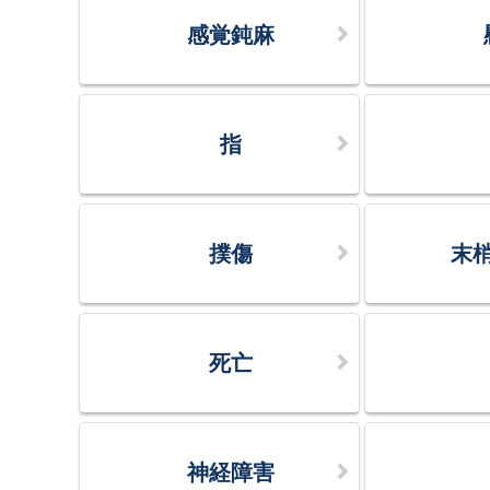
感覚鈍麻
指
撲傷
末
死亡
神経障害