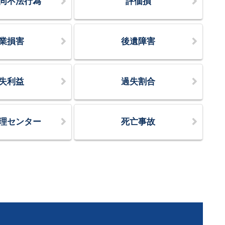
同不法行為
評価損
業損害
後遺障害
失利益
過失割合
理センター
死亡事故