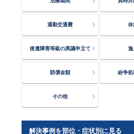
治療期間
異時共
通勤交通費
休
後遺障害等級の異議申立て
逸
賠償金額
紛争処
その他
解決事例を部位・症状別に見る