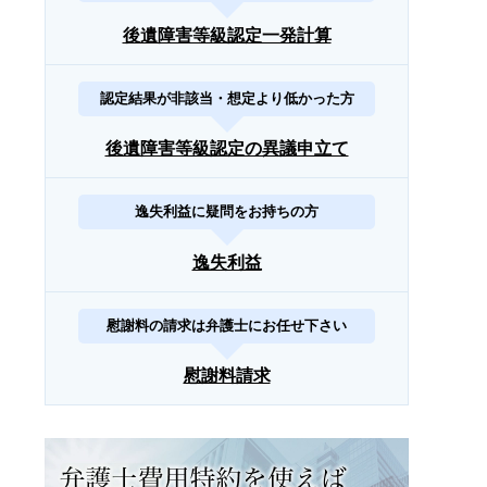
後遺障害等級認定一発計算
認定結果が非該当・想定より低かった方
後遺障害等級認定の異議申立て
逸失利益に疑問をお持ちの方
逸失利益
慰謝料の請求は弁護士にお任せ下さい
慰謝料請求