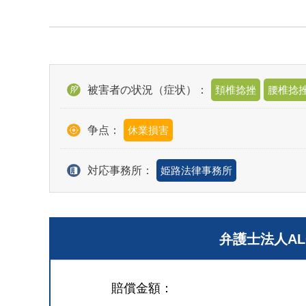
被害者の状況（症状）：
頚椎捻挫
腰椎捻
争点：
休業損害
対応事務所：
姫路法律事務所
弁護士法人A
賠償金額