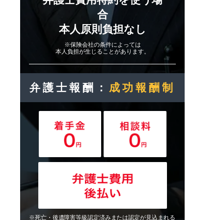
合
本人原則負担なし
※保険会社の条件によっては
本人負担が生じることがあります。
弁護士報酬：
成功報酬制
※死亡・後遺障害等級認定済みまたは認定が見込まれる