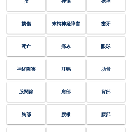
指
挫傷
捻挫
撲傷
末梢神経障害
歯牙
死亡
痛み
眼球
神経障害
耳鳴
肋骨
股関節
肩部
背部
胸部
腰椎
腰部