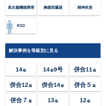
高次脳機能障害
胸腹部臓器
精神疾患
RSD
解決事例を等級別に見る
14
14
9号
併合11
級
級
級
併合12
併合14
併合５
級
級
級
併合７
13
12
級
級
級