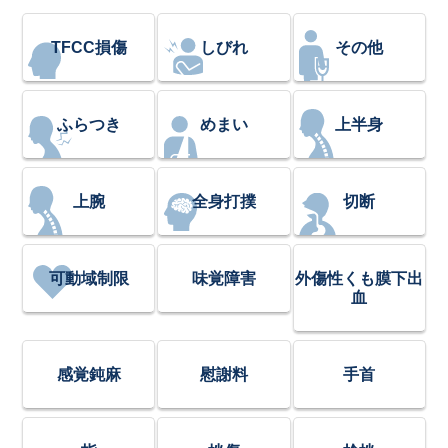
TFCC損傷
しびれ
その他
ふらつき
めまい
上半身
上腕
全身打撲
切断
可動域制限
味覚障害
外傷性くも膜下出
血
感覚鈍麻
慰謝料
手首