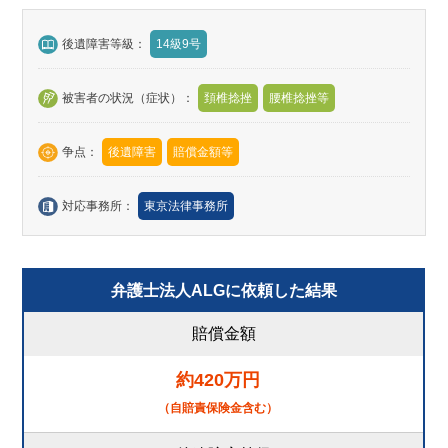
後遺障害等級：
14級9号
被害者の状況（症状）：
頚椎捻挫
腰椎捻挫等
争点：
後遺障害
賠償金額等
対応事務所：
東京法律事務所
弁護士法人ALGに依頼した結果
賠償金額
約420万円
（自賠責保険金含む）