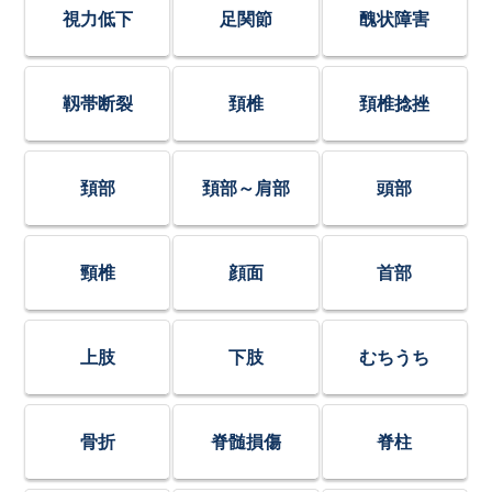
視力低下
足関節
醜状障害
靱帯断裂
頚椎
頚椎捻挫
頚部
頚部～肩部
頭部
頸椎
顔面
首部
上肢
下肢
むちうち
骨折
脊髄損傷
脊柱