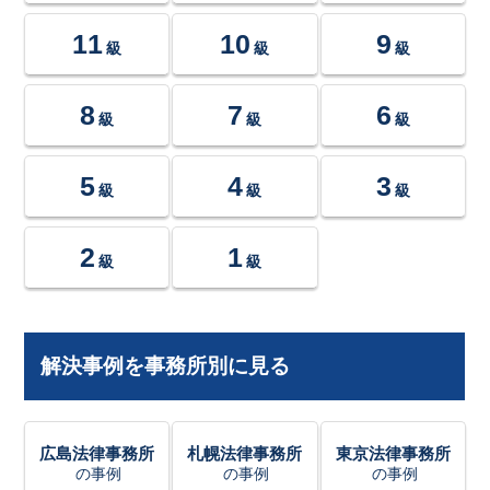
11
10
9
級
級
級
8
7
6
級
級
級
5
4
3
級
級
級
2
1
級
級
解決事例を事務所別に見る
広島法律事務所
札幌法律事務所
東京法律事務所
の事例
の事例
の事例