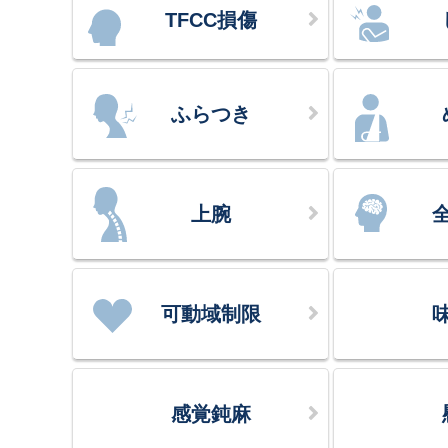
TFCC損傷
ふらつき
上腕
可動域制限
感覚鈍麻