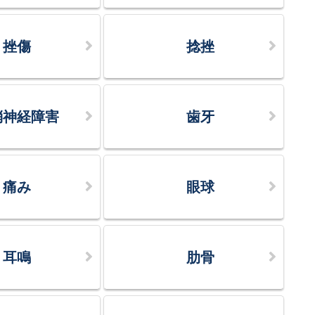
挫傷
捻挫
梢神経障害
歯牙
痛み
眼球
耳鳴
肋骨