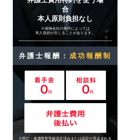
合
本人原則負担なし
※保険会社の条件によっては
本人負担が生じることがあります。
弁護士報酬：
成功報酬制
※死亡・後遺障害等級認定済みまたは認定が見込まれる