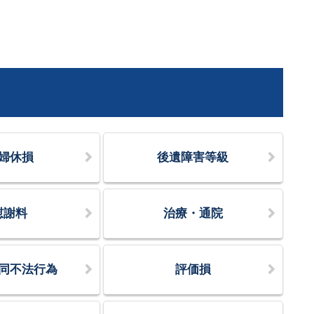
婦休損
後遺障害等級
慰謝料
治療・通院
同不法行為
評価損