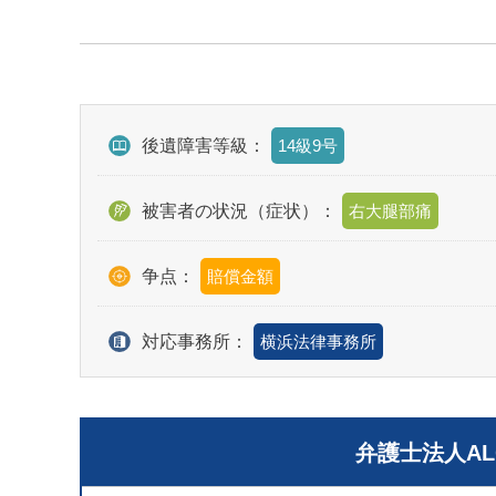
後遺障害等級：
14級9号
被害者の状況（症状）：
右大腿部痛
争点：
賠償金額
対応事務所：
横浜法律事務所
弁護士法人A