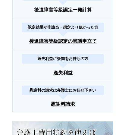
後遺障害等級認定一発計算
認定結果が非該当・想定より低かった方
後遺障害等級認定の異議申立て
逸失利益に疑問をお持ちの方
逸失利益
慰謝料の請求は弁護士にお任せ下さい
慰謝料請求