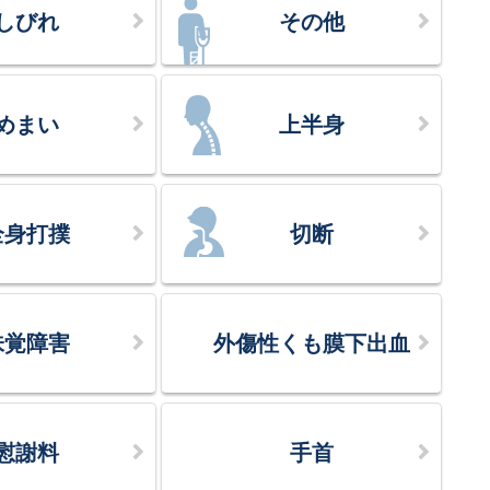
しびれ
その他
めまい
上半身
全身打撲
切断
味覚障害
外傷性くも膜下出血
慰謝料
手首